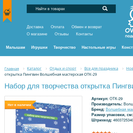
Доставка
Оплата
Обмен и возврат
О магазине
Отзывы
Контакты
Малышам
Игрушки
Творчество
Настольные игры
Конс
Каталог
Отдых и спорт
Все для праздника
Нов
Главная
открытка Пингвин Волшебная мастерская ОТК-29
Набор для творчества открытка Пинг
Артикул:
ОТК-29
Производитель:
Волш
Нет в наличии
Бренд:
Волшебная ма
Размер упаковки, см
Штрихкод:
460372534