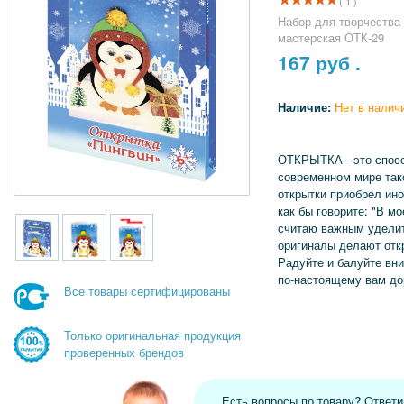
( 1 )
Набор для творчества
мастерская ОТК-29
167
руб .
Наличие:
Нет в налич
ОТКРЫТКА - это спосо
современном мире тако
открытки приобрел ино
как бы говорите: "В м
считаю важным удели
оригиналы делают отк
Радуйте и балуйте вни
по-настоящему вам до
Все товары сертифицированы
Только оригинальная продукция
проверенных брендов
Есть вопросы по товару? Ответ