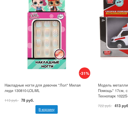
-31%
Накладные ногти для девочек "Лол" Милая
Модель металлич
леди 130810-LOL-ML
Помощь" 17см, с
Технопарк 1022S
78 руб.
113 руб.
413 руб
722 руб.
В корзину