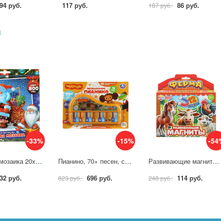
94 руб.
117 руб.
86 руб.
187 руб.
я
-33%
-15%
-54
Алмазная мозаика 20х20 см. Новый Год. Дед Мороз с подарками MultiArt DIAMONDART-NY-MA2 (48)
Пианино, 70+ песен, стихов и звуков "Чебурашка" УМка B2360956-R1
Развивающие магниты "Ферма", 165х180х30 мм. УМка 4660254475335
32 руб.
696 руб.
114 руб.
823 руб.
248 руб.