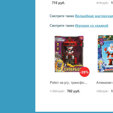
715 руб.
1
419 руб.
Смотрите также
Волшебная мастерска
Смотрите также
Игрушки со скидкой
-28%
Робот на р/у, трансформирующийся, в машину Технодрайв 2012F068-R
762 руб.
1
1 063 руб.
198 руб.