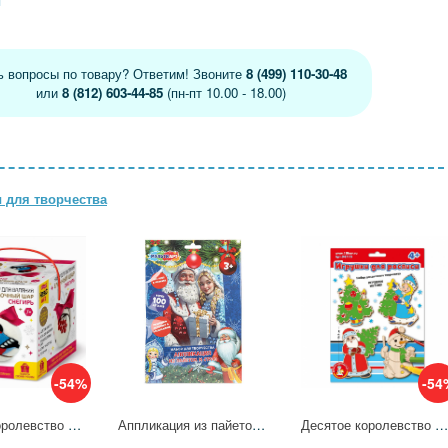
я
ь вопросы по товару? Ответим! Звоните
8 (499) 110-30-48
или
8 (812) 603-44-85
(пн-пт 10.00 - 18.00)
 для творчества
-54%
-54
Десятое королевство Набор для Валяния Елочный шар Снегирь 05455ДК
Аппликация из пайеток и страз 17х23 см Новый год MultiArt GEMSEQ-120658
Десятое королевство Набор для творчества Игрушки для росписи Игрушки на елку 04776