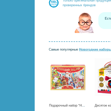
Только оригинальная продукци
проверенных брендов
Ест
Самые популярные
Новогодние наборы
Подарочный набор "Новогодний подарок. 13 новогодних сюрпризов", 31х22 см. УМка 4630395053099