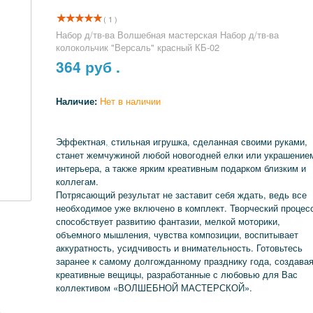
( 1 )
Набор д/тв-ва Волшебная мастерская Набор д/тв-ва
колокольчик "Версаль" красный КБ-02
364
руб .
Наличие:
Нет в наличии
Эффектная
,
стильная игрушка, сделанная своими руками,
станет жемчужиной любой новогодней елки или украшение
интерьера, а также ярким креативным подарком близким и
коллегам.
Потрясающий результат не заставит себя ждать, ведь все
необходимое уже включено в комплект. Творческий процес
способствует развитию фантазии, мелкой моторики,
объемного мышления, чувства композиции, воспитывает
аккуратность, усидчивость и внимательность. Готовьтесь
заранее к самому долгожданному празднику года, создава
креативные вещицы, разработанные с любовью для Вас
коллективом «ВОЛШЕБНОЙ МАСТЕРСКОЙ».