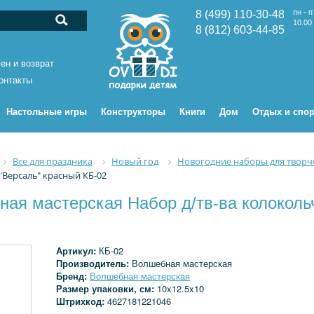
пн - п
8 (499) 110-30-48
10.00 
8 (812) 603-44-85
ен и возврат
онтакты
Настольные игры
Конструкторы
Книги
Дом
Отдых и спор
Все для праздника
Новый год
Новогодние наборы для творч
"Версаль" красный КБ-02
ная мастерская Набор д/тв-ва колоколь
Артикул:
КБ-02
Производитель:
Волшебная мастерская
Бренд:
Волшебная мастерская
Размер упаковки, см:
10x12.5x10
Штрихкод:
4627181221046