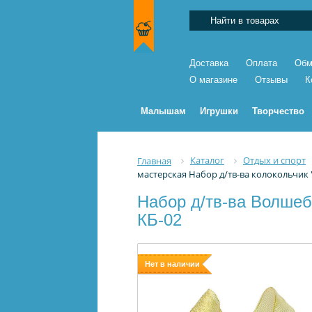
Доставка
Оплата
Обм
О магазине
Отзывы
К
Малышам
Игрушки
Творчество
Каталог
Отдых и спорт
Главная
мастерская Набор д/тв-ва колокольчик 
Набор д/тв-ва Волшеб
КБ-02
Нет в наличии