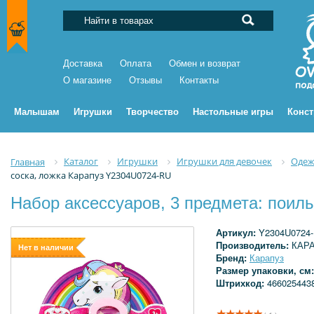
Доставка
Оплата
Обмен и возврат
О магазине
Отзывы
Контакты
Малышам
Игрушки
Творчество
Настольные игры
Конс
Каталог
Игрушки
Игрушки для девочек
Одеж
Главная
соска, ложка Карапуз Y2304U0724-RU
Набор аксессуаров, 3 предмета: поил
Артикул:
Y2304U0724
Производитель:
КАР
Нет в наличии
Бренд:
Карапуз
Размер упаковки, см
Штрихкод:
466025443