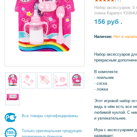
( 1 )
Набор аксессуаров, 3 
ложка Карапуз Y2304
156
руб .
Наличие:
Нет в налич
Набор аксессуаров дл
прекрасным дополнени
В комплекте:
- поильник
- соска
- ложка
Этот игровой набор о
ведь в нём есть все н
любимой куклой. С ни
Все товары сертифицированы
и увлекательнее.
Игра с аксессуарами 
Только оригинальная продукция
развивает:
проверенных брендов