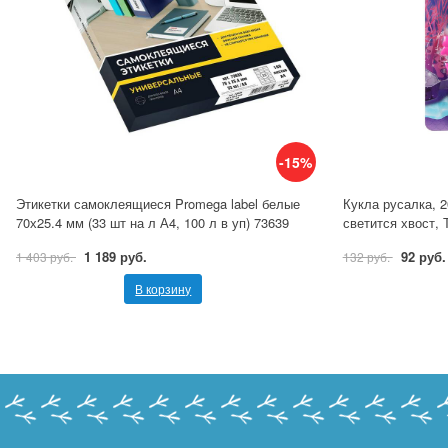
-15%
Этикетки самоклеящиеся Promega label белые
Кукла русалка, 2
70х25.4 мм (33 шт на л А4, 100 л в уп) 73639
светится хвост,
1 189 руб.
92 руб.
1 403 руб.
132 руб.
В корзину