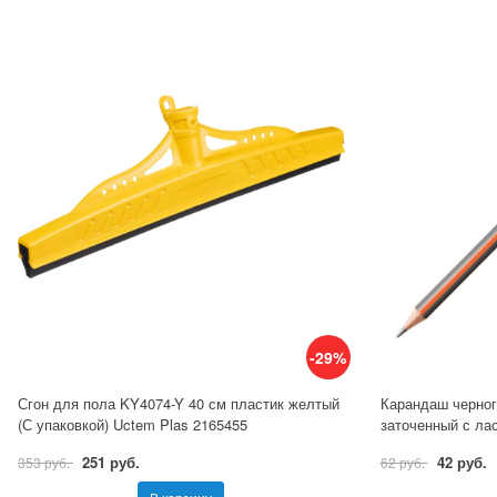
-29%
Сгон для пола KY4074-Y 40 см пластик желтый
Карандаш черно
(С упаковкой) Uctem Plas 2165455
заточенный с ла
251 руб.
42 руб.
353 руб.
62 руб.