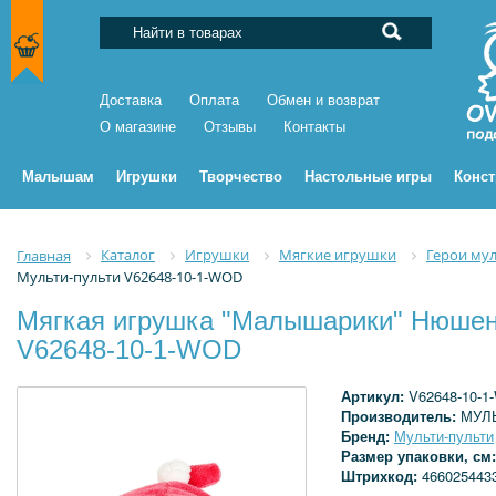
Доставка
Оплата
Обмен и возврат
О магазине
Отзывы
Контакты
Малышам
Игрушки
Творчество
Настольные игры
Конс
Каталог
Игрушки
Мягкие игрушки
Герои му
Главная
Мульти-пульти V62648-10-1-WOD
Мягкая игрушка "Малышарики" Нюшень
V62648-10-1-WOD
Артикул:
V62648-10-
Производитель:
МУЛ
Бренд:
Мульти-пульти
Размер упаковки, см
Штрихкод:
466025443