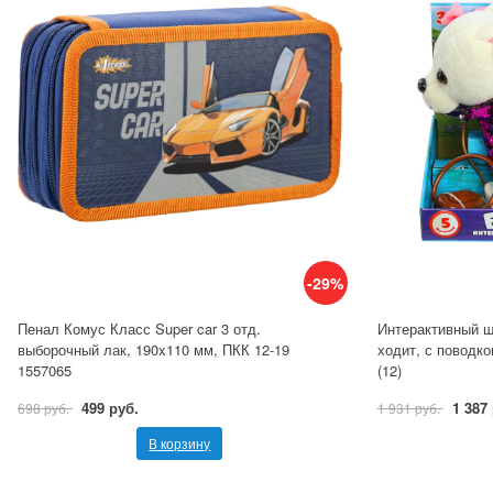
-29%
Пенал Комус Класс Super car 3 отд.
Интерактивный щ
выборочный лак, 190x110 мм, ПКК 12-19
ходит, с поводко
1557065
(12)
499 руб.
1 387
698 руб.
1 931 руб.
В корзину