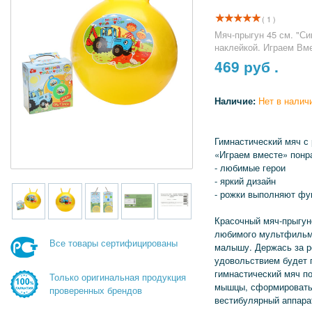
( 1 )
Мяч-прыгун 45 см. "Си
наклейкой. Играем Вме
469
руб .
Наличие:
Нет в налич
Гимнастический мяч с
«Играем вместе» понр
- любимые герои
- яркий дизайн
- рожки выполняют фу
Красочный мяч-прыгун
любимого мультфильм
Все товары сертифицированы
малышу. Держась за р
удовольствием будет п
гимнастический мяч п
Только оригинальная продукция
мышцы, сформировать 
проверенных брендов
вестибулярный аппара