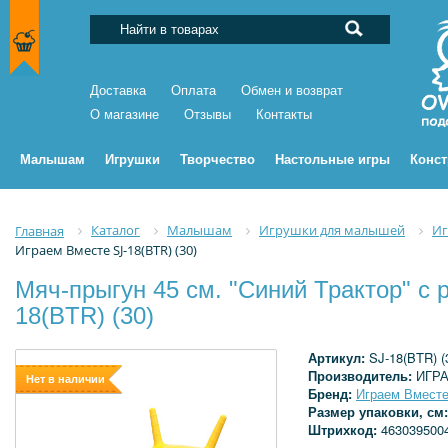
Доставка
Оплата
Обмен и возврат
О магазине
Отзывы
Контакты
Малышам
Игрушки
Творчество
Настольные игры
Конс
Каталог
Малышам
Игрушки для малышей
Иг
Главная
Играем Вместе SJ-18(BTR) (30)
Мяч-прыгун 45 см. "Синий Трактор" с 
18(BTR) (30)
Артикул:
SJ-18(BTR) (
Производитель:
ИГР
Нет в наличии
Бренд:
Играем Вмест
Размер упаковки, см
Штрихкод:
463039500