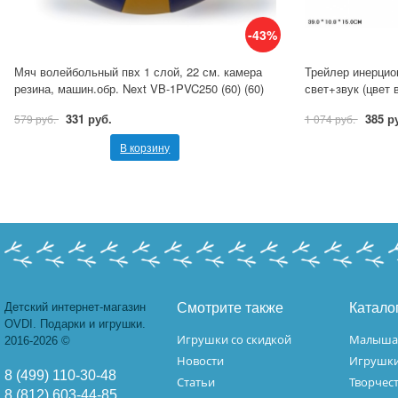
-43%
Мяч волейбольный пвх 1 слой, 22 см. камера
Трейлер инерцио
резина, машин.обр. Next VB-1PVC250 (60) (60)
свет+звук (цвет 
331 руб.
385 р
579 руб.
1 074 руб.
В корзину
Детский интернет-магазин
Смотрите также
Катало
OVDI. Подарки и игрушки.
Игрушки со скидкой
Малыш
2016-2026 ©
Новости
Игрушк
8 (499) 110-30-48
Статьи
Творчес
8 (812) 603-44-85