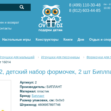
пн - п
8 (499) 110-30-48
10.00 
8 (812) 603-44-85
ен и возврат
онтакты
Настольные игры
Конструкторы
Книги
Дом
Отдых и спор
Игрушки для малышей
Игрушки для песочницы
Формочки для 
т 16014
, детский набор формочек, 2 шт Биплп
Артикул:
2
Производитель:
БИПЛАНТ
Материал:
пластик
Бренд:
Биплант
Размер упаковки, см:
0x0x0
Штрихкод:
4606957897746