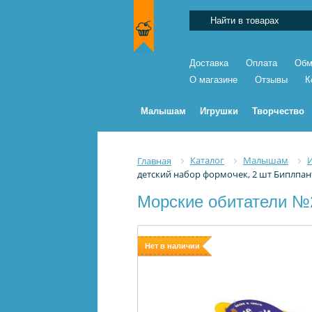
Доставка
Оплата
Обм
О магазине
Отзывы
К
Малышам
Игрушки
Творчество
Каталог
Малышам
Главная
детский набор формочек, 2 шт Биплпан
Морские обитатели №2
Нет в наличии