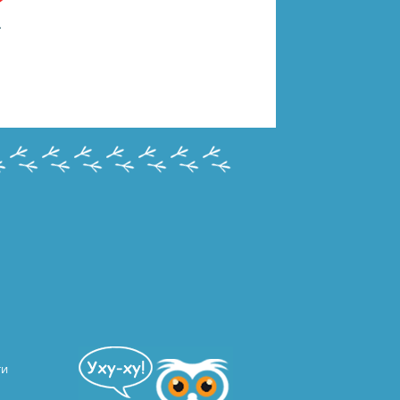
78-5-506-10268-7
ти