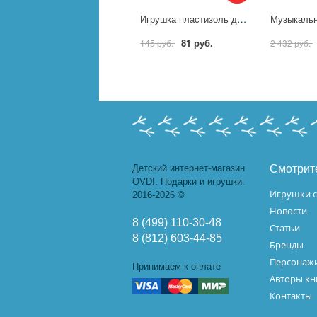
Игрушка пластизоль для детей динозавр, 8х16 см. Играем Вместе ZY1211092-9-B (240)
81 руб.
145 руб.
2 432 руб.
Детский интернет-магазин
Смотрит
OVDI. Подарки и игрушки.
Игрушки с
2016-2026 ©
Новости
8 (499) 110-30-48
Статьи
8 (812) 603-44-85
Бренды
Персонажи
Принимаем к оплате
Авторы кн
Контакты