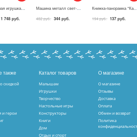
Музыкальная игрушка Жирафики Карусель-мобиль Белые мишки 939803
Машина металл свет-звук Рено Аркана Полиция 12 см, Технопарк ARKANA-12SLPOL-WH
Книжка-панорамка "Как найти талант. Ми-ми-мишки" 25х19 см. 10 стр. УМка 9
1 748 руб.
344 руб.
137 руб.
482 руб.
194 руб.
е также
Каталог товаров
О магазине
о скидкой
Малышам
О магазине
Игрушки
Отзывы
Творчество
Доставка
Настольные игры
Оплата
 и герои
Конструкторы
Обмен и возврат
иг
Книги
Политика
конфиденциальнос
Дом
Отдых и спорт