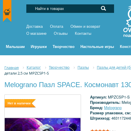
Доставка
Оплата
Обмен и возврат
О магазине
Отзывы
Контакты
Малышам
Игрушки
Творчество
Настольные игры
Конс
Каталог
Творчество
Пазлы
Пазлы для детей (
Главная
детали 2,5 см MPZCSP1-S
Melograno Пазл SPACE. Космонавт 13
Артикул:
MPZCSP1-S
Производитель:
Melo
Нет в наличии
Бренд:
Melograno
Размер упаковки, см
Штрихкод:
463117244