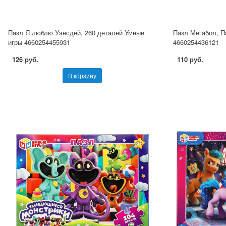
Пазл Я люблю Уэнсдей, 260 деталей Умные
Пазл Мегабол, П
игры 4660254455931
4660254436121
126 руб.
110 руб.
В корзину