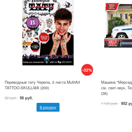
-32%
Переводные тату Черепа, 2 листа MultiArt
Машина "Мерседе
TATTOO-SKULL-MA (200)
см. свет-звук, 
(36)
56 руб.
82 руб.
952 р
1 125 руб.
В корзину