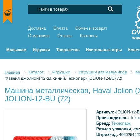
Доставка
Оплата
Обмен и возврат
О магазине
Отзывы
Контакты
Малышам
Игрушки
Творчество
Настольные игры
Конс
Каталог
Игрушки
Игрушки для мальчиков
Ма
Главная
(Хавейл Джолион) 12 см. синий, Технопарк JOLION-12-BU (72)
Машина металлическая, Haval Jolion (
JOLION-12-BU (72)
Артикул:
JOLION-12-B
Производитель:
Техн
Бренд:
Технопарк
Размер упаковки, см
Штрихкод:
466025442