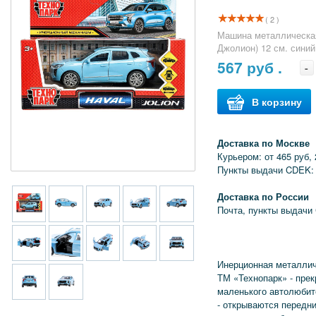
( 2 )
Машина металлическая,
Джолион) 12 см. синий
567
руб .
-
В корзину
Доставка по Москве
Курьером: от 465 руб, 
Пункты выдачи CDEK: 
Доставка по России
Почта, пункты выдачи
Инерционная металлич
ТМ «Технопарк» - пре
маленького автолюбит
- открываются передн