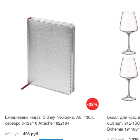
-28%
Ежедневник недат. Sidney Nebraska, А5, 136л,
Бокал для крас 
серебро 3-128/10 Attache 1822184
6шт)арт. 91L/1SC
Bohemia 1911884
493 руб.
689 руб.
2 279
3 170 руб.