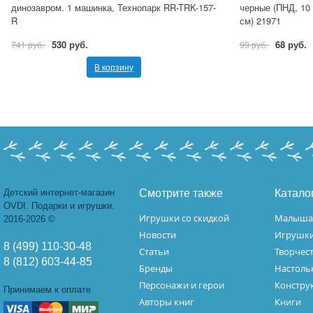
динозавром. 1 машинка, Технопарк RR-TRK-157-
черные (ПНД, 10 
R
см) 21971
530 руб.
68 руб.
741 руб.
99 руб.
В корзину
Детский интернет-магазин
Смотрите также
Катало
OVDI. Подарки и игрушки.
Игрушки со скидкой
Малыш
2016-2026 ©
Новости
Игрушк
8 (499) 110-30-48
Статьи
Творчес
8 (812) 603-44-85
Бренды
Настоль
Персонажи и герои
Констру
Принимаем к оплате
Авторы книг
Книги