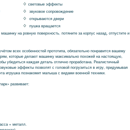
световые эффекты
я
звуковое сопровождение
открываются двери
пушка вращается
 машинку на ровную поверхность
,
потяните за корпус назад, отпустите и
чётом всех особенностей прототипа, обязательно понравится вашему
рям, которые делают машинку максимально похожей на настоящую,
чтобы убедиться каждая деталь отлично проработана. Реалистичный
звуковые эффекты позволят с головой погрузиться в игру, придумывая
эта игрушка познакомит малыша с видами военной техники.
арк» развивает:
асса + металл.
омплекте).