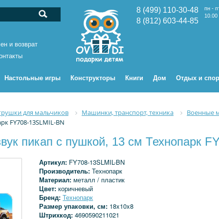
пн - п
8 (499) 110-30-48
10.00 
8 (812) 603-44-85
ен и возврат
онтакты
Настольные игры
Конструкторы
Книги
Дом
Отдых и спор
грушки для мальчиков
Машинки, транспорт, техника
Военные м
арк FY708-13SLMIL-BN
вук пикап с пушкой, 13 см Технопарк 
Артикул:
FY708-13SLMIL-BN
Производитель:
Технопарк
Материал:
металл / пластик
Цвет:
коричневый
Бренд:
Технопарк
Размер упаковки, см:
18x10x8
Штрихкод:
4690590211021