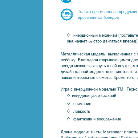
Только оригинальная продукци
проверенных брендов
инерционный механизм (поставьте
она начнёт быстро двигаться вперёд)
Металлическая модель, выполненная с у
ребёнку. Благодаря открывающимся две
всегда можно заглянуть к ней внутрь, 
дизайн данной модели плюс световые и 
новые интересные сюжеты. Кроме того, 
Игра с инерционной моделью ТМ «Техноп
координацию движений
внимание
ловкость
фантазию и воображение
Длина модели: 13 см. Материал: пластм
Работает от 3-х батареек типа LR44 (в к