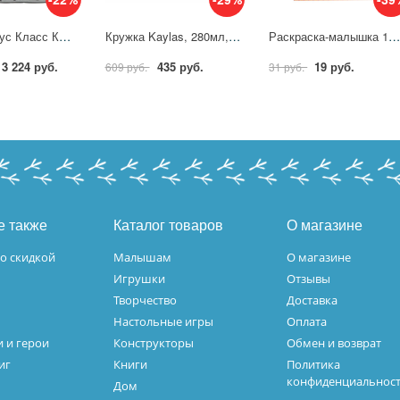
Ранец Комус Класс Коты серебро, меняет цвет, 2 отд. эргоном. спинка 1471164
Кружка Kaylas, 280мл, фарфор, белая без ручки 6шт/уп 2006331
Раскраска-малышка 16 заданий. Новые приключения, 8 стр. УМка 978-5-506-09775
3 224 руб.
435 руб.
19 руб.
609 руб.
31 руб.
е также
Каталог товаров
О магазине
о скидкой
Малышам
О магазине
Игрушки
Отзывы
Творчество
Доставка
Настольные игры
Оплата
 и герои
Конструкторы
Обмен и возврат
иг
Книги
Политика
конфиденциальнос
Дом