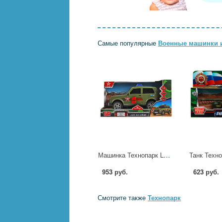
Самые популярные
Военные машинки и
Машинка Технопарк LADA 4x4 URBAN Армия России 19,5 см свет/звук URBANBLACK-20PLARR-GN
953 руб.
623 руб.
Смотрите также
Технопарк