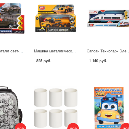
Машина металл свет-звук Рено Аркана матовый бежевый, 12 см. Технопарк ARKANA-12SLFIL-BN
Машина металлическая свет-звук "Вольво Карьерный Самосвал", 16 см. Технопарк HAULERA25G-16SL-YE
Сапсан Технопарк Электровоз 30 см
825 руб.
1 140 руб.
-22%
-29%
-39