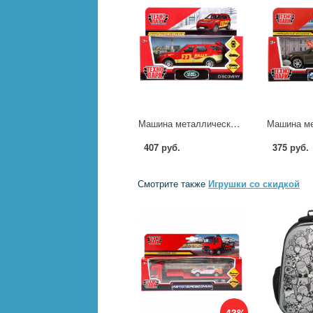
Машина металлическая "Land Rover Discovery Спорт" 12 см, открываются двери, инерция Технопарк DISCOVERY-S
407 руб.
375 руб.
Смотрите также
Игрушки со скидкой
-43%