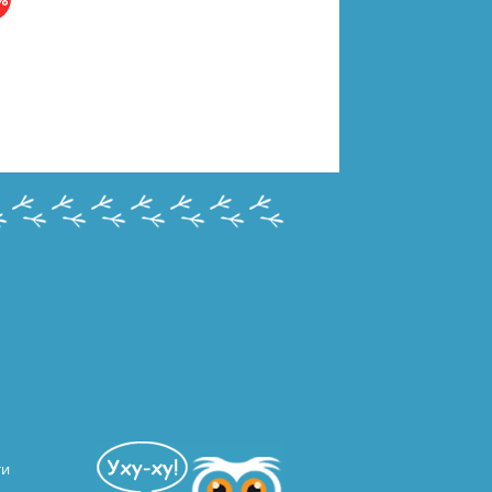
-4
ти