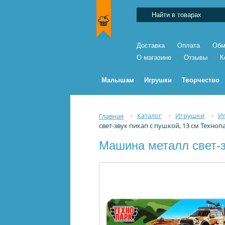
Доставка
Оплата
Обм
О магазине
Отзывы
К
Малышам
Игрушки
Творчество
Каталог
Игрушки
И
Главная
свет-звук пикап с пушкой, 13 см Техноп
Машина металл свет-з