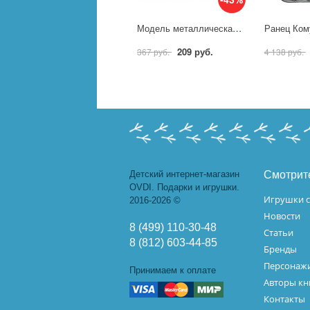
Модель металлическая автоперевозчик, 19,5 см. и 7 см. Технопарк 1603I134-R
209 руб.
367 руб.
4 138 руб.
Детский интернет-магазин
Смотрит
OVDI. Подарки и игрушки.
Игрушки с
2016-2026 ©
Новости
8 (499) 110-30-48
Статьи
8 (812) 603-44-85
Бренды
Персонажи
Принимаем к оплате
Авторы кн
Контакты