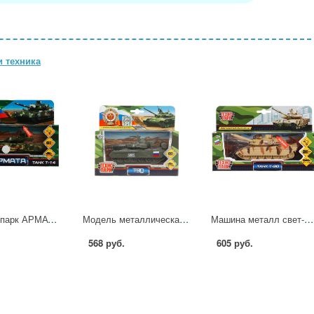
 техника
Танк Технопарк АРМАТА ТАНК Т-14 12 см свет и звук ARMATA-12SLMIL-GN
Модель металлическая Танк Т-90, 12 см. Технопарк SB-16-19-T90-G-WB.19 (48)
Машина металл свет-звук, Танк Т-90, 13 см. Технопарк SB-18-40(SL457)
568 руб.
605 руб.