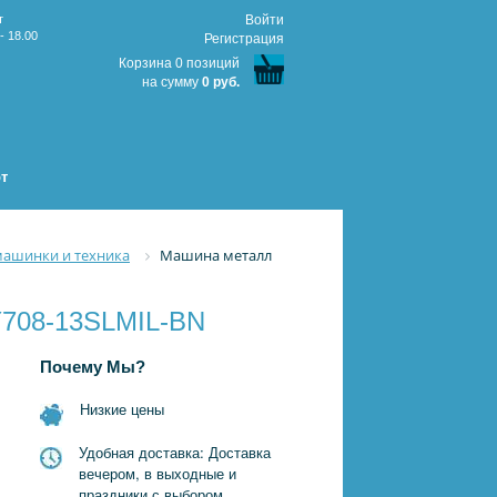
т
Войти
- 18.00
Регистрация
Корзина 0 позиций
на сумму
0 руб.
т
ашинки и техника
Машина металл
FY708-13SLMIL-BN
Почему Мы?
Низкие цены
Удобная доставка: Доставка
вечером, в выходные и
праздники с выбором