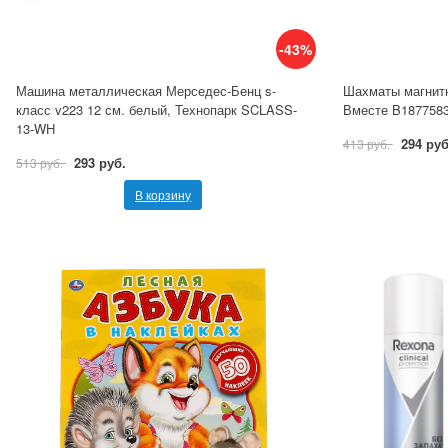
-43%
Машина металлическая Мерседес-Бенц s-
Шахматы магнитн
класс v223 12 см. белый, Технопарк SCLASS-
Вместе B1877583
13-WH
294 руб
413 руб.
293 руб.
513 руб.
В корзину