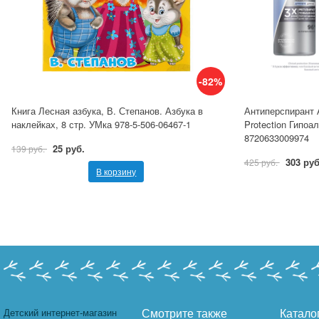
-82%
Книга Лесная азбука, В. Степанов. Азбука в
Антиперспирант А
наклейках, 8 стр. УМка 978-5-506-06467-1
Protection Гипоа
8720633009974
25 руб.
139 руб.
303 руб
425 руб.
В корзину
Детский интернет-магазин
Смотрите также
Катало