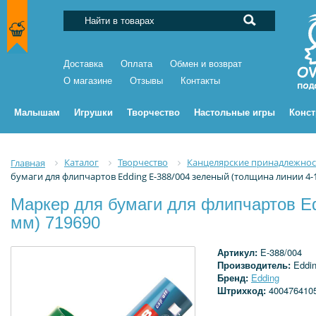
Доставка
Оплата
Обмен и возврат
О магазине
Отзывы
Контакты
Малышам
Игрушки
Творчество
Настольные игры
Конс
Каталог
Творчество
Канцелярские принадлежнос
Главная
бумаги для флипчартов Edding E-388/004 зеленый (толщина линии 4-
Маркер для бумаги для флипчартов Ed
мм) 719690
Артикул:
E-388/004
Производитель:
Eddi
Бренд:
Edding
Штрихкод:
400476410