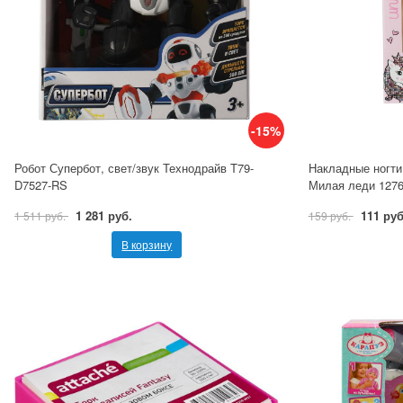
-15%
Робот Супербот, свет/звук Технодрайв T79-
Накладные ногти
D7527-RS
Милая леди 127
1 281 руб.
111 руб
1 511 руб.
159 руб.
В корзину