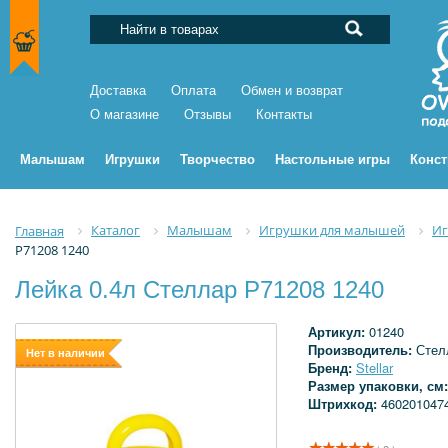
Доставка
Оплата
Обмен и возврат
О магазине
Отзывы
Контакты
Малышам
Игрушки
Творчество
Настольные игры
Конс
Каталог
Малышам
Игрушки для малышей
Иг
Главная
Р71208 1240
Лейка 0.4л Стеллар Р71208 1240
Артикул:
01240
Производитель:
Стел
Нет в наличии
Бренд:
Stellar
Размер упаковки, см
Штрихкод:
460201047