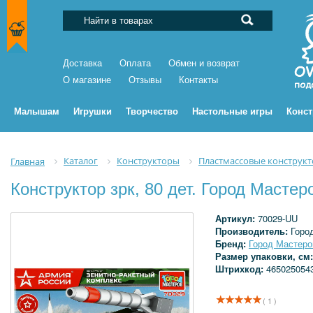
Доставка
Оплата
Обмен и возврат
О магазине
Отзывы
Контакты
Малышам
Игрушки
Творчество
Настольные игры
Конс
Каталог
Конструкторы
Пластмассовые конструк
Главная
Конструктор зрк, 80 дет. Город Масте
Артикул:
70029-UU
Производитель:
Горо
Бренд:
Город Мастеро
Размер упаковки, см
Штрихкод:
465025054
( 1 )