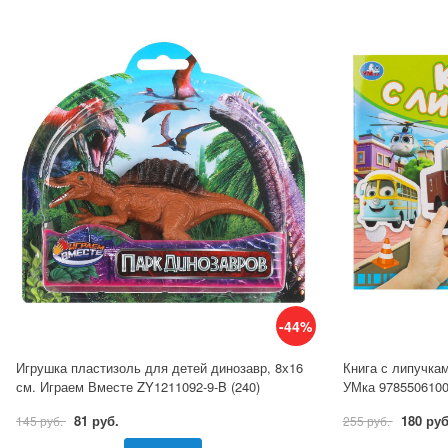
-44%
Игрушка пластизоль для детей динозавр, 8х16
Книга с липучкам
см. Играем Вместе ZY1211092-9-B (240)
УМка 978550610
81 руб.
180 руб
145 руб.
255 руб.