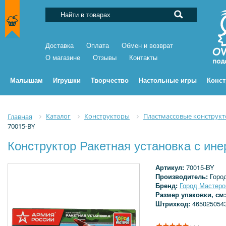
Доставка
Оплата
Обмен и возврат
О магазине
Отзывы
Контакты
Малышам
Игрушки
Творчество
Настольные игры
Конс
Каталог
Конструкторы
Пластмассовые конструк
Главная
70015-BY
Конструктор Ракетная установка с ине
Артикул:
70015-BY
Производитель:
Горо
Бренд:
Город Мастеро
Размер упаковки, см
Штрихкод:
465025054