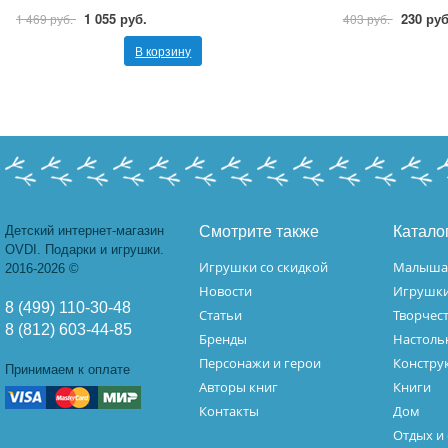
1 055 руб.
230 руб
1 469 руб.
403 руб.
В корзину
Детский интернет-магазин
Смотрите также
Катало
OVDI. Подарки и игрушки.
Игрушки со скидкой
Малыш
2016-2026 ©
Новости
Игрушк
8 (499) 110-30-48
Статьи
Творчес
8 (812) 603-44-85
Бренды
Настоль
Персонажи и герои
Констру
Принимаем к оплате
Авторы книг
Книги
Контакты
Дом
Отдых и