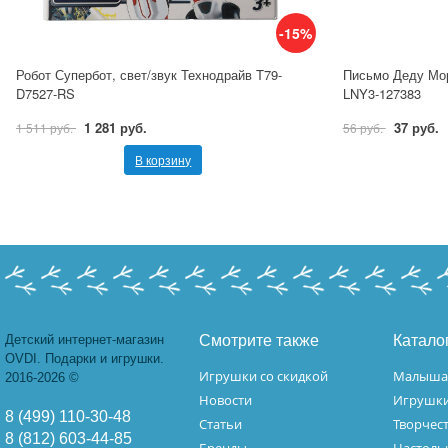
-15%
Робот Супербот, свет/звук Технодрайв T79-
Письмо Деду Мор
D7527-RS
LNY3-127383
1 281 руб.
37 руб.
1 511 руб.
56 руб.
В корзину
Детский интернет-магазин
Смотрите также
Катало
OVDI. Подарки и игрушки.
Игрушки со скидкой
Малыш
2016-2026 ©
Новости
Игрушк
8 (499) 110-30-48
Статьи
Творчес
8 (812) 603-44-85