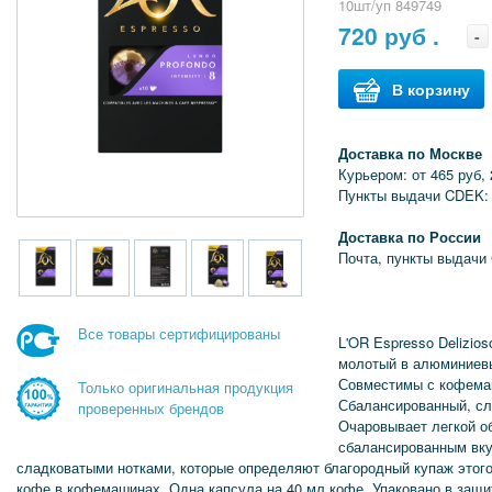
10шт/уп 849749
720
руб .
-
В корзину
Доставка по Москве
Курьером: от 465 руб, 
Пункты выдачи CDEK: 
Доставка по России
Почта, пункты выдачи
Все товары сертифицированы
L'OR Espresso Delizio
молотый в алюминиев
Совместимы с кофема
Только оригинальная продукция
Сбалансированный, сл
проверенных брендов
Очаровывает легкой о
сбалансированным вк
сладковатыми нотками, которые определяют благородный купаж этого
кофе в кофемашинах. Одна капсула на 40 мл кофе. Упаковано в защи