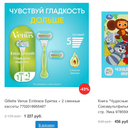
-43%
Gillette Venus Embrace Бритва + 2 сменные
Книга "Чудесные
кассеты 7702018955497
Союзмультфильм" 
стр. Умка 97855
1 227 руб.
2 135 руб.
456 руб
638 руб.
В корзину