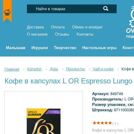
Доставка
Оплата
Обмен и возврат
О магазине
Отзывы
Контакты
Малышам
Игрушки
Творчество
Настольные игры
Конс
Каталог
Дом
Продукты
Чай и кофе
Кофе в
Главная
Кофе в капсулах L OR Espresso Lungo 
Артикул:
849749
Производитель:
L OR
Размер упаковки, см
Штрихкод:
871100036
( 1 )
Кофе в капсулах L OR 