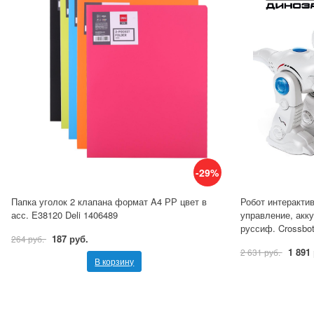
-29%
Папка уголок 2 клапана формат A4 РР цвет в
Робот интеракти
асс. E38120 Deli 1406489
управление, акк
руссиф. Crossbo
187 руб.
264 руб.
1 891
2 631 руб.
В корзину