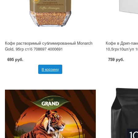
Кофе растворимый сублимированный Monarch
Кофе в Дрип-паке
Gold, 95гр ст/б 708697 4000691
10,5грx10шт/уп 
695 руб.
759 руб.
В корзину