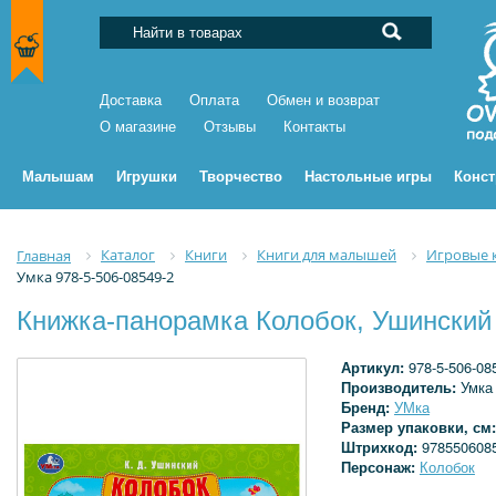
Доставка
Оплата
Обмен и возврат
О магазине
Отзывы
Контакты
Малышам
Игрушки
Творчество
Настольные игры
Конс
Каталог
Книги
Книги для малышей
Игровые 
Главная
Умка 978-5-506-08549-2
Книжка-панорамка Колобок, Ушинский 
Артикул:
978-5-506-08
Производитель:
Умка
Бренд:
УМка
Размер упаковки, см
Штрихкод:
978550608
Персонаж:
Колобок