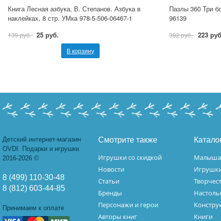
Книга Лесная азбука, В. Степанов. Азбука в
Пазлы 360 Три б
наклейках, 8 стр. УМка 978-5-506-06467-1
96139
25 руб.
223 руб
139 руб.
392 руб.
В корзину
Детский интернет-магазин
Смотрите также
Катало
OVDI. Подарки и игрушки.
Игрушки со скидкой
Малыш
2016-2026 ©
Новости
Игрушк
8 (499) 110-30-48
Статьи
Творчес
8 (812) 603-44-85
Бренды
Настоль
Персонажи и герои
Констру
Принимаем к оплате
Авторы книг
Книги