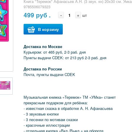
Книга "Теремок" Афанасьев А.Н. (3 звук. кн) 20х30 см. Умка
9785506079323
499
руб .
-
+
шт
В корзину
Доставка по Москве
Курьером: от 465 руб, 2-3 раб. дня
Пункты выдачи CDEK: от 213 руб 2-3 раб. дня
Доставка по России
Почта, пункты выдачи CDEK
Музыкальная книжка «Теремок» ТМ «УМка» станет
прекрасным подарком для ребёнка:
- известная сказка в обработке А. Н. Афанасьева
- 3 звуковые кнопки
- 3 песенки по мотивам сказки
- красочные иллюстрации
- отдельная кнопка «Вкл./Выкл.» на обороте