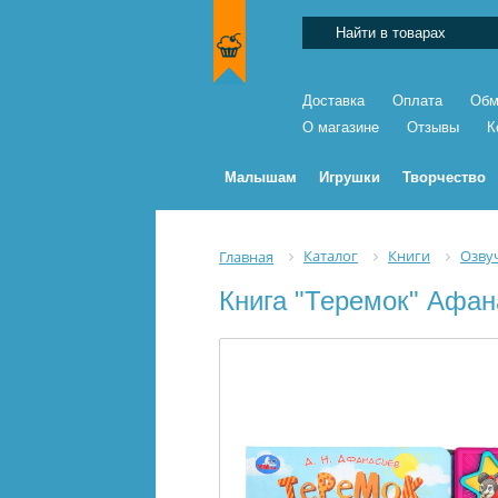
Доставка
Оплата
Обм
О магазине
Отзывы
К
Малышам
Игрушки
Творчество
Каталог
Книги
Озву
Главная
Книга "Теремок" Афана