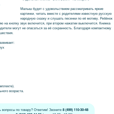
я
Малыш будет с удовольствием рассматривать яркие
картинки
,
читать вместе с родителями известную русскую
народную сказку и слушать песенки по её мотиву. Ребёнок
ию на кнопку звук включится, при втором нажатии выключится. Книжка
одители могут не опасаться за её сохранность. Благодаря компактному
ешествия.
азвивает:
лух
омплекте).
ного возраста.
ь вопросы по товару? Ответим! Звоните
8 (499) 110-30-48