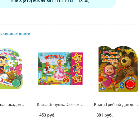
или
8 (812) 603-44-85
(пн-пт 10.00 - 18.00)
кальные книги
Книга "Лесная академия", Михалков С. Стихи (1 кн. 3 пес.) 152х185 мм. 8 стр. УМка 9785506085621 (24)
Книга Золушка Союзмультфильм (3 звук. кн.) 6 стр. Умка 9785506003496
Книга Грибной дождь. Маша и Медведь (1 кн. 3 пес.) 8стр
453 руб.
381 руб.