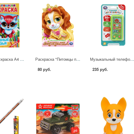
Первая раскраска А4 мультяшная "Забавные друзья" Умка 978-5-506-04358-4
Раскраска "Питомцы принцесс" 21х28 см. 16 стр. УМка 978-5-506-10393-6
Музыкальный телефончик "Вот так сюрприз" 20 песен, загадок, звуков УМка HT1418-
80 руб.
235 руб.