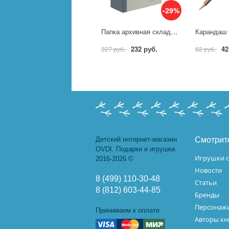
-29%
Папка архивная складная Attache 100мм корешок бумвинил 1771118
232 руб.
42
327 руб.
62 руб.
Детский интернет-магазин
Смотрит
OVDI. Подарки и игрушки.
Игрушки с
2016-2026 ©
Новости
8 (499) 110-30-48
Статьи
8 (812) 603-44-85
Бренды
Персонажи
Принимаем к оплате
Авторы кн