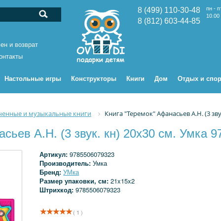
пн - п
8 (499) 110-30-48
10.00 
8 (812) 603-44-85
ен и возврат
онтакты
Настольные игры
Конструкторы
Книги
Дом
Отдых и спор
ченные и музыкальные книги
Книга "Теремок" Афанасьев А.Н. (3 зву
сьев А.Н. (3 звук. кн) 20х30 см. Умка 
Артикул:
9785506079323
Производитель:
Умка
Бренд:
УМка
Размер упаковки, см:
21x15x2
Штрихкод:
9785506079323
( 1 )