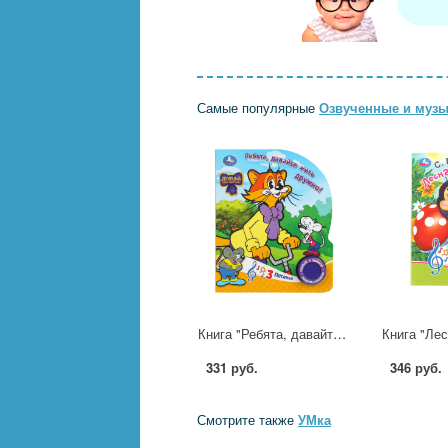
Самые популярные
Озвученные и музы
Книга "Ребята, давайте жить дружно! Леопольд" (1 кн. 3 пес.) 152х185 мм. 8 стр. УМка 9785506099499
331 руб.
346 руб.
Смотрите также
УМка