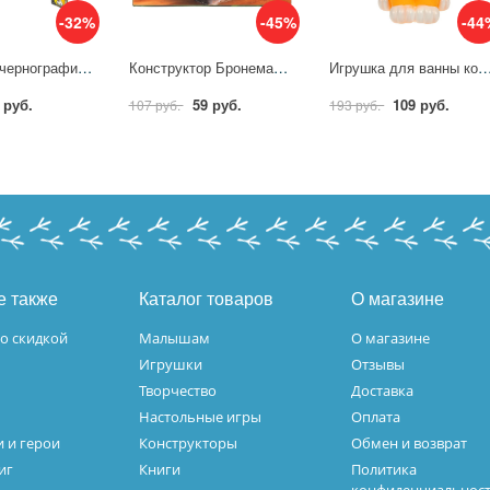
-32%
-45%
-44
Карандаш чернографитный Maped HB заточенный с ластиком 851721 743473
Конструктор Бронемашина, 26 дет. Город Мастеров 7376-AA
Игрушка для ванны корги 10 см. в сетке, КАПИТОШ
 руб.
59 руб.
109 руб.
107 руб.
193 руб.
е также
Каталог товаров
О магазине
о скидкой
Малышам
О магазине
Игрушки
Отзывы
Творчество
Доставка
Настольные игры
Оплата
 и герои
Конструкторы
Обмен и возврат
иг
Книги
Политика