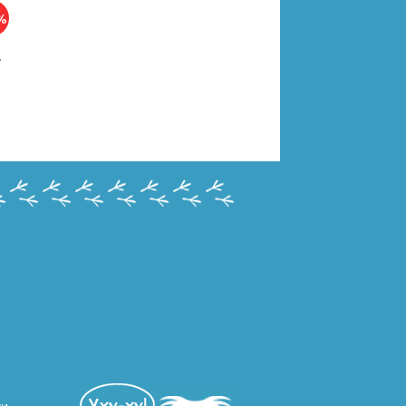
%
КА YF-KORGI