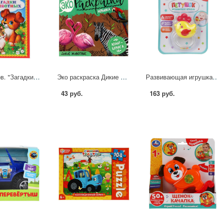
В. Степанов. "Загадки о животных" книжка-малышка Умка 978-5-506-01157-6
Эко раскраска Дикие животные Умка 978-5-506-07042-9
Развивающая игрушка "Петушок" 
43 руб.
163 руб.