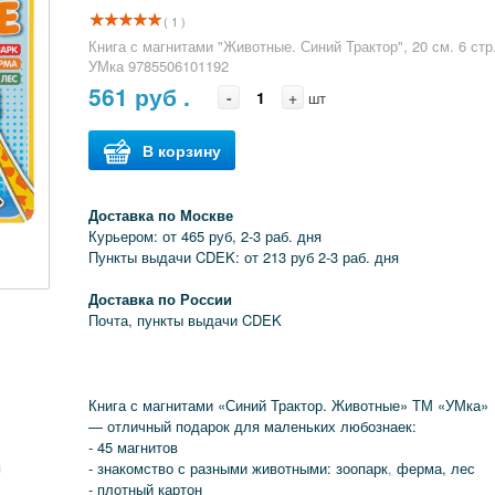
( 1 )
Книга с магнитами "Животные. Синий Трактор", 20 см. 6 стр
УМка 9785506101192
561
руб .
-
+
шт
В корзину
Доставка по Москве
Курьером: от 465 руб, 2-3 раб. дня
Пункты выдачи CDEK: от 213 руб 2-3 раб. дня
Доставка по России
Почта, пункты выдачи CDEK
Книга с магнитами «Синий Трактор. Животные» ТМ «УМка»
— отличный подарок для маленьких любознаек:
- 45 магнитов
я
- знакомство с разными животными: зоопарк
,
ферма, лес
- плотный картон