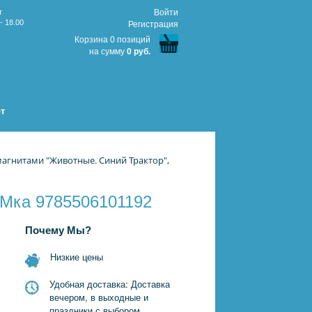
т
Войти
- 18.00
Регистрация
Корзина 0 позиций
на сумму
0 руб.
т
магнитами "Животные. Синий Трактор",
 УМка 9785506101192
Почему Мы?
Низкие цены
Удобная доставка: Доставка
вечером, в выходные и
праздники с выбором