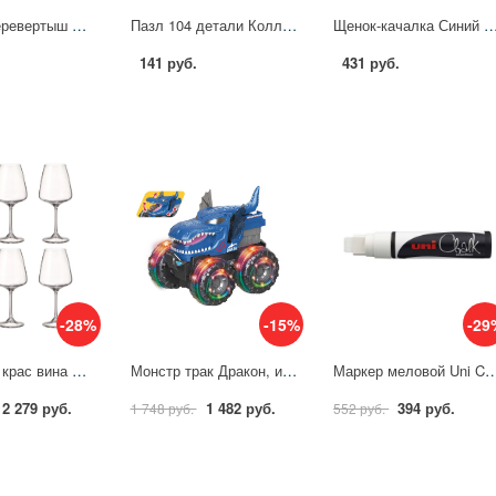
Машина-перевертыш Синий Трактор Технодрайв 1310B068-R4 (240)
Пазл 104 детали Коллекционная серия. Синий Трактор Умные игры 4680107974761
Щенок-качалка Синий Трактор 50 песен, стихов, звуков, свет УМк
141 руб.
431 руб.
-28%
-15%
-29
Бокал для крас вина CORVUS,450мл(набор 6шт)арт. 91L/1SC69/0/00000/450-664 Crystal Bohemia 1911884
Монстр трак Дракон, инерц., подсветка колес, звук, поднимает крылья, раскрывает пасть Пламенный мотор 870969
Маркер меловой Uni Chalk белый (толщина лини
2 279 руб.
1 482 руб.
394 руб.
1 748 руб.
552 руб.