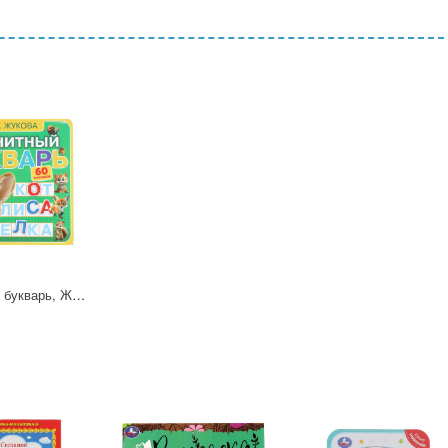
Магнитный букварь, Жукова М.А. 6 стр. УМка 9785506101185