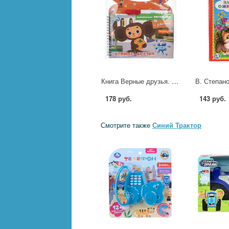
Книга Верные друзья. Чебурашка Золотая коллекция УМка 9785506104223
178 руб.
143 руб.
Смотрите также
Синий Трактор