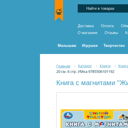
Доставка
Оплата
Обм
О магазине
Отзывы
К
Малышам
Игрушки
Творчество
Каталог
Книги
Книг
Главная
20 см. 6 стр. УМка 9785506101192
Книга с магнитами "Жи