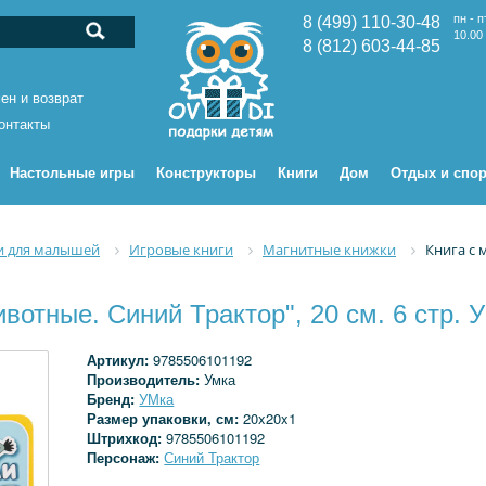
пн - п
8 (499) 110-30-48
10.00 
8 (812) 603-44-85
ен и возврат
онтакты
Настольные игры
Конструкторы
Книги
Дом
Отдых и спор
и для малышей
Игровые книги
Магнитные книжки
Книга с 
вотные. Синий Трактор", 20 см. 6 стр.
Артикул:
9785506101192
Производитель:
Умка
Бренд:
УМка
Размер упаковки, см:
20x20x1
Штрихкод:
9785506101192
Персонаж:
Синий Трактор