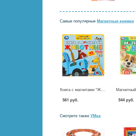
Самые популярные
Магнитные книжки
Книга с магнитами "Животные. Синий Трактор", 20 см. 6 стр. УМка 9785506101192
561 руб.
544 руб.
Смотрите также
УМка