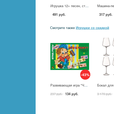
Игрушка 12+ песен, стихов и звуков Синий Трактор УМка HT1498-R-WOD
491 руб.
317 руб.
Смотрите также
Игрушки со скидкой
-43%
Развивающая игра "Что к чему" (40 элементов) Step 76007
134 руб.
237 руб.
3 170 руб.