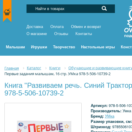
Доставка
Оплата
Обмен и возврат
О магазине
Отзывы
Контакты
Малышам
Игрушки
Творчество
Настольные игры
Конс
Каталог
Книги
Обучающие и развивающие книг
Главная
Первые задания малышам, 16 стр. УМка 978-5-506-10739-2
Книга "Развиваем речь. Синий Тракто
978-5-506-10739-2
Артикул:
978-5-506-10
Производитель:
Умка
Бренд:
УМка
Размер упаковки, см
Штрихкод:
978550610
Персонаж:
Синий Трак