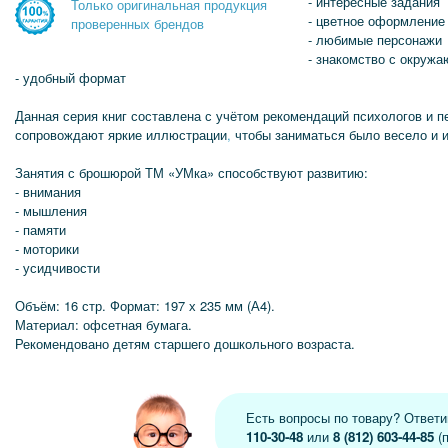
- интересные задания
Только оригинальная продукция
- цветное оформление
проверенных брендов
- любимые персонажи
- знакомство с окруж
- удобный формат
Данная серия книг составлена с учётом рекомендаций психологов и п
сопровождают яркие иллюстрации
,
чтобы заниматься было весело и и
Занятия с брошюрой ТМ «УМка» способствуют развитию:
- внимания
- мышления
- памяти
- моторики
- усидчивости
Объём: 16 стр. Формат: 197 х 235 мм (А4).
Материал: офсетная бумага.
Рекомендовано детям старшего дошкольного возраста.
Есть вопросы по товару? Ответ
110-30-48
или
8 (812) 603-44-85
(п