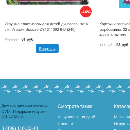
-44%
Игрушка пластизоль для детей динозавр, 8х16
Карточки развив
см. Играем Вместе ZY1211092-9-B (240)
Барбоскины, 32 
4680107941985
81 руб.
145 руб.
98 руб.
141 руб.
В корзину
Детский интернет-магазин
Смотрите также
Катало
OVDI. Подарки и игрушки.
Игрушки со скидкой
Малыш
2016-2026 ©
Новости
Игрушк
8 (499) 110-30-48