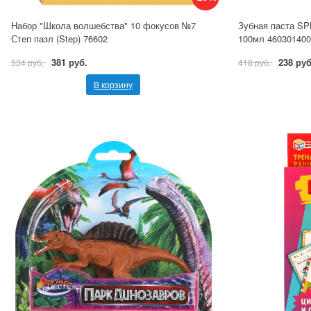
Набор "Школа волшебства" 10 фокусов №7
Зубная паста SPL
Степ пазл (Step) 76602
100мл 460301400
381 руб.
238 руб
534 руб.
418 руб.
В корзину