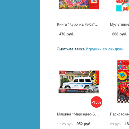
Книга "Курочка Ряба", 10 стр. Толстой А. Н. (5 кн. 5 песен) 20х17 см. УМка 9785506102908
470 руб.
668 руб.
Смотрите также
Игрушки со скидкой
-15%
Машина "Мерседес-Бенц G-Класс" полиция, 22 см. свет-звук, Технопарк GCLASS-21PLPOL-WH (36)
952 руб.
18
1 125 руб.
29 руб.