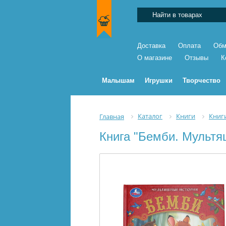
Доставка
Оплата
Обм
О магазине
Отзывы
К
Малышам
Игрушки
Творчество
Каталог
Книги
Книг
Главная
Книга "Бемби. Мультя