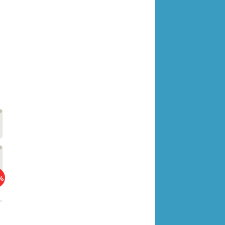
%
ручки 6шт/уп 2006331