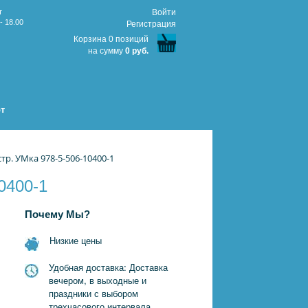
т
Войти
- 18.00
Регистрация
Корзина 0 позиций
на сумму
0 руб.
т
р. УМка 978-5-506-10400-1
0400-1
Почему Мы?
Низкие цены
Удобная доставка: Доставка
вечером, в выходные и
праздники с выбором
трехчасового интервала