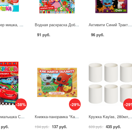
Мультиплеер мишка, 30+ песен, фраз и звуков УМка 2108B029-R
Водная раскраска Добрые герои, 8 стр. УМка 978-5-506-06335-3
Активити Синий Трактор. Счёт. Учись! Играй! Развивайся! 3 в1 + наклейки! УМка 978-5-506-07567-7
91 руб.
96 руб.
-38%
-29%
-29
Раскраска-малышка Супергонки 16 заданий Умка 978-5-506-07751-0
Книжка-панорамка "Как найти талант. Ми-ми-мишки" 25х19 см. 10 стр. УМка 978-5-506-10268-7
Кружка Kaylas, 280мл, фарфор, белая без 
 руб.
137 руб.
435 руб.
194 руб.
609 руб.