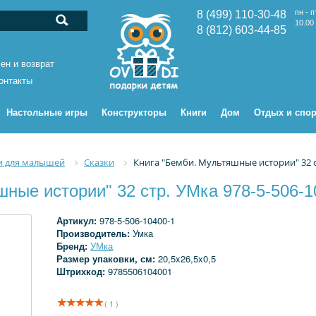
пн - п
8 (499) 110-30-48
10.00 
8 (812) 603-44-85
ен и возврат
онтакты
Настольные игры
Конструкторы
Книги
Дом
Отдых и спор
и для малышей
Сказки
Книга "Бемби. Мультяшные истории" 32 ст
шные истории" 32 стр. УМка 978-5-506-1
Артикул:
978-5-506-10400-1
Производитель:
Умка
Бренд:
УМка
Размер упаковки, см:
20,5x26,5x0,5
Штрихкод:
9785506104001
( 1 )