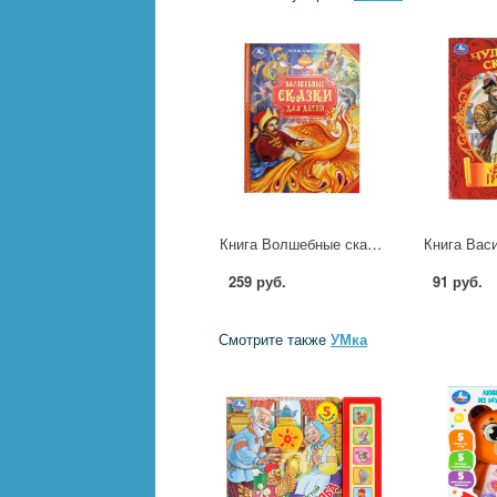
Книга Волшебные сказки для детей. Мир волшебства УМка 978-5-506-10340-0
259 руб.
91 руб.
Смотрите также
УМка