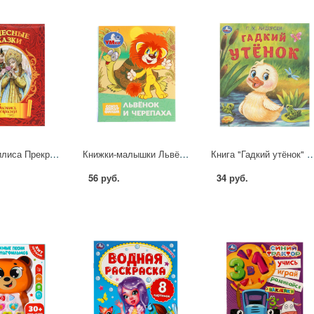
Книга Василиса Прекрасная. Чудесные сказки, 16 стр. УМка 978-5-506-11162-7
Книжки-малышки Львёнок и Черепаха. Союзмультфильм, 65х83 мм, 8 стр. УМка 978-5-506-11407-9
Книга "Гадкий утёнок" Андерсен Г. Х. Любимые детские книжки, 16 стр.
56 руб.
34 руб.