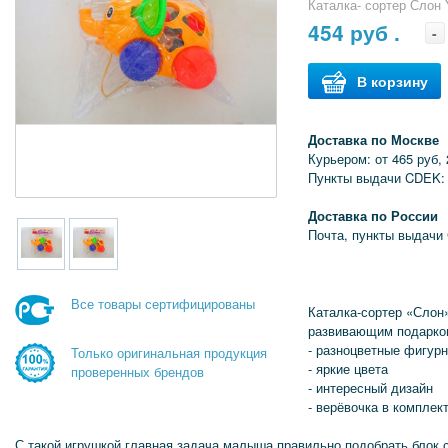
Каталка- сортер Слон
454
руб .
-
В корзину
Доставка по Москве
Курьером: от 465 руб, 
Пункты выдачи CDEK: 
Доставка по России
Почта, пункты выдачи
Все товары сертифицированы
Каталка-сортер «Слон
развивающим подарком
- разноцветные фигур
Только оригинальная продукция
- яркие цвета
проверенных брендов
- интересный дизайн
- верёвочка в комплек
С такой игрушкой главная задача малыша правильно подобрать блок 