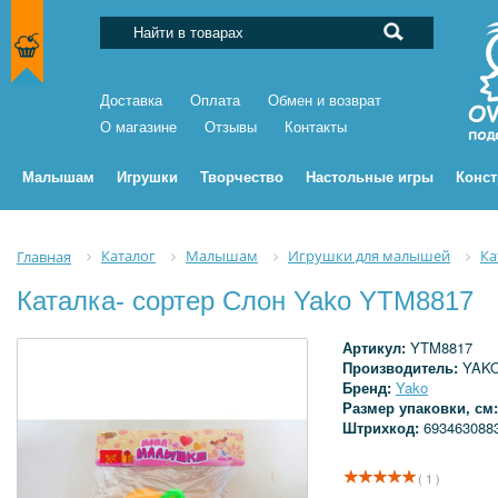
Доставка
Оплата
Обмен и возврат
О магазине
Отзывы
Контакты
Малышам
Игрушки
Творчество
Настольные игры
Конс
Каталог
Малышам
Игрушки для малышей
Ка
Главная
Каталка- сортер Слон Yako YTM8817
Артикул:
YTM8817
Производитель:
YAKO
Бренд:
Yako
Размер упаковки, см
Штрихкод:
693463088
( 1 )