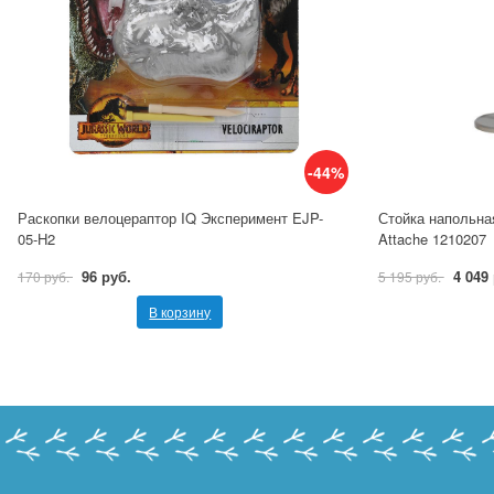
-44%
Раскопки велоцераптор IQ Эксперимент EJP-
Стойка напольна
05-H2
Attache 1210207
96 руб.
4 049
170 руб.
5 195 руб.
В корзину