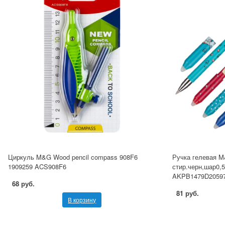
Циркуль M&G Wood pencil compass 908F6
Ручка гелевая M
1909259 ACS908F6
стир.черн,шар0,5
AKPB1479D20597
68 руб.
81 руб.
В корзину