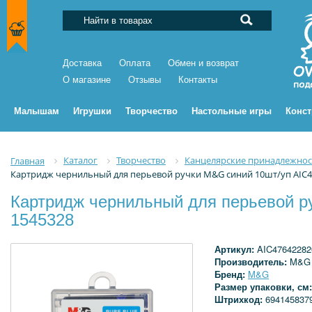
Доставка
Оплата
Обмен и возврат
О магазине
Отзывы
Контакты
Малышам
Игрушки
Творчество
Настольные игры
Конс
Каталог
Творчество
Канцелярские принадлежнос
Главная
Картридж чернильный для перьевой ручки M&G синий 10шт/уп AIC4
Картридж чернильный для перьевой р
1545328
Артикул:
AIC4764228
Производитель:
M&G
Бренд:
M&G
Размер упаковки, см
Штрихкод:
694145837