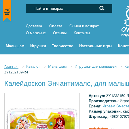
Доставка
Оплата
Обмен и возврат
О магазине
Отзывы
Контакты
Малышам
Игрушки
Творчество
Настольные игры
Конс
Каталог
Малышам
Игрушки для малышей
Ка
Главная
ZY1232159-R4
Калейдоскоп Энчантималс, для малы
Артикул:
ZY1232159-R
Производитель:
Игра
Бренд:
Играем Вмест
Размер упаковки, см
Штрихкод:
468010797