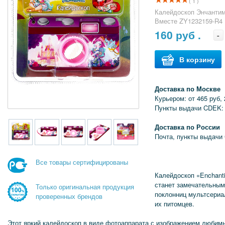
( 1 )
Калейдоскоп Энчанти
Вместе ZY1232159-R4
160
руб .
-
В корзину
Доставка по Москве
Курьером: от 465 руб, 
Пункты выдачи CDEK: 
Доставка по России
Почта, пункты выдачи
Все товары сертифицированы
Калейдоскоп «Enchant
станет замечательным
Только оригинальная продукция
поклонниц мультсериа
проверенных брендов
их питомцев.
Этот яркий калейдоскоп в виде фотоаппарата с изображением любим