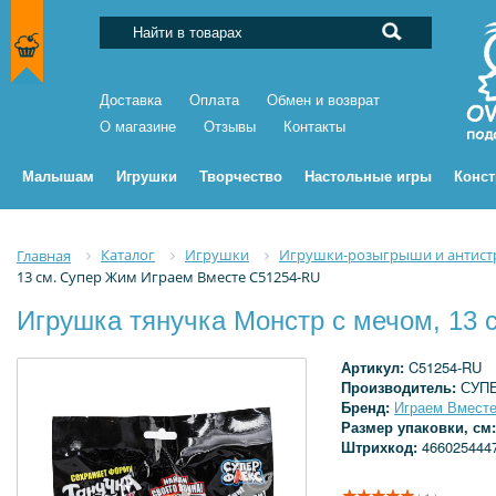
Доставка
Оплата
Обмен и возврат
О магазине
Отзывы
Контакты
Малышам
Игрушки
Творчество
Настольные игры
Конс
Каталог
Игрушки
Игрушки-розыгрыши и антист
Главная
13 см. Супер Жим Играем Вместе C51254-RU
Игрушка тянучка Монстр с мечом, 13
Артикул:
C51254-RU
Производитель:
СУП
Бренд:
Играем Вмест
Размер упаковки, см
Штрихкод:
466025444