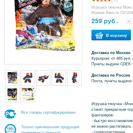
( 1 )
Игрушка тянучка Монс
Играем Вместе C5125
259
руб .
-
В корзину
Доставка по Москве
Курьером: от 465 руб, 
Пункты выдачи CDEK: 
Доставка по России
Почта, пункты выдачи
Игрушка-тянучка «Мо
станет прекрасным по
Все товары сертифицированы
фантазёров:
- быстро восстанавли
её можно растягивать
,
Только оригинальная продукция
- суперэластичная
проверенных брендов