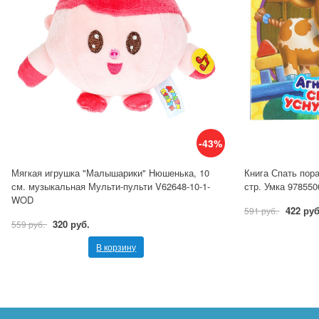
-43%
Мягкая игрушка "Малышарики" Нюшенька, 10
Книга Спать пора!
см. музыкальная Мульти-пульти V62648-10-1-
стр. Умка 97855
WOD
422 руб
591 руб.
320 руб.
559 руб.
В корзину