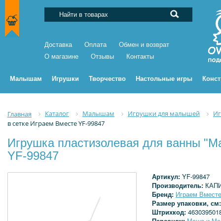
Доставка
Оплата
Обмен и возврат
О магазине
Отзывы
Контакты
Малышам
Игрушки
Творчество
Настольные игры
Конс
Каталог
Малышам
Игрушки для малышей
Иг
Главная
в сетке Играем Вместе YF-99847
Игрушка пластизолевая для ванны "Ма
YF-99847
Артикул:
YF-99847
Производитель:
КАП
Бренд:
Играем Вмест
Размер упаковки, см
Штрихкод:
463039501
Персонаж:
Маша и Ме