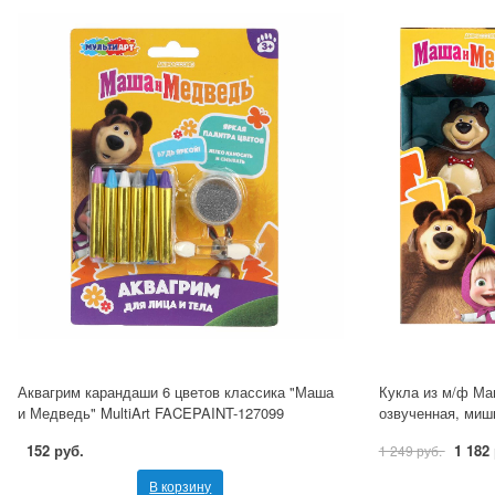
Аквагрим карандаши 6 цветов классика "Маша
Кукла из м/ф Ма
и Медведь" MultiArt FACEPAINT-127099
озвученная, миш
152 руб.
1 182
1 249 руб.
В корзину