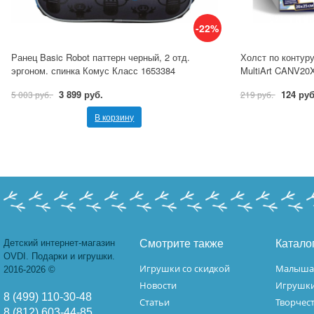
-22%
Ранец Basic Robot паттерн черный, 2 отд.
Холст по контуру
эргоном. спинка Комус Класс 1653384
MultiArt CANV20
3 899 руб.
124 руб
5 003 руб.
219 руб.
В корзину
Детский интернет-магазин
Смотрите также
Катало
OVDI. Подарки и игрушки.
Игрушки со скидкой
Малыш
2016-2026 ©
Новости
Игрушк
8 (499) 110-30-48
Статьи
Творчес
8 (812) 603-44-85