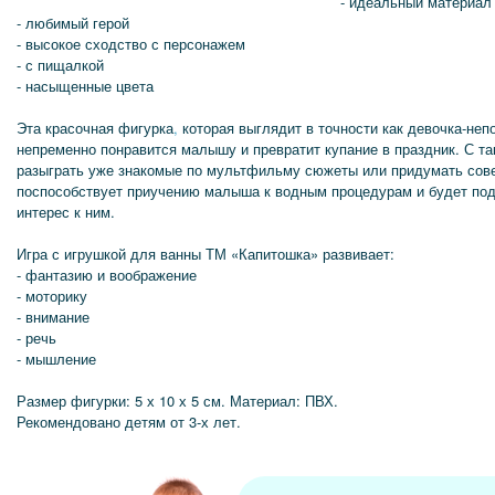
- идеальный материал 
- любимый герой
- высокое сходство с персонажем
- с пищалкой
- насыщенные цвета
Эта красочная фигурка
,
которая выглядит в точности как девочка-непо
непременно понравится малышу и превратит купание в праздник. С та
разыграть уже знакомые по мультфильму сюжеты или придумать сов
поспособствует приучению малыша к водным процедурам и будет по
интерес к ним.
Игра с игрушкой для ванны ТМ «Капитошка» развивает:
- фантазию и воображение
- моторику
- внимание
- речь
- мышление
Размер фигурки: 5 х 10 х 5 см. Материал: ПВХ.
Рекомендовано детям от 3-х лет.