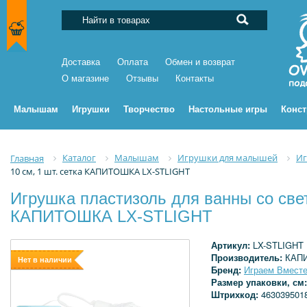
Доставка
Оплата
Обмен и возврат
О магазине
Отзывы
Контакты
Малышам
Игрушки
Творчество
Настольные игры
Конс
Каталог
Малышам
Игрушки для малышей
Иг
Главная
10 см, 1 шт. сетка КАПИТОШКА LX-STLIGHT
Игрушка пластизоль для ванны со свет
КАПИТОШКА LX-STLIGHT
Артикул:
LX-STLIGHT
Производитель:
КАП
Нет в наличии
Бренд:
Играем Вмест
Размер упаковки, см
Штрихкод:
463039501