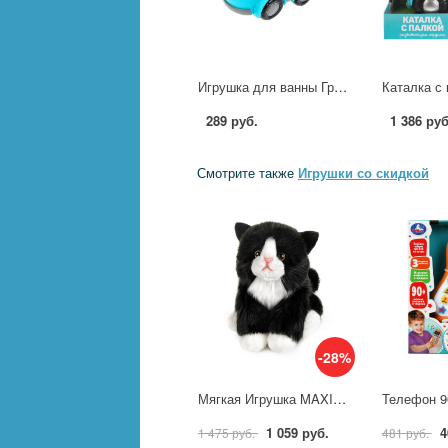
Игрушка для ванны Грузовичок Лева, пластизоль, 8 см. 1шт. сетка Играем Вместе LXGL-01 (50) (50) (50) (50) (5
289 руб.
1 386 руб
Смотрите также
Игрушки со скидкой
-28%
Мягкая Игрушка MAXITOYS Черно-Белый Котик 20 см MT-TS112317-20
1 059 руб.
4
1 475 руб.
481 руб.