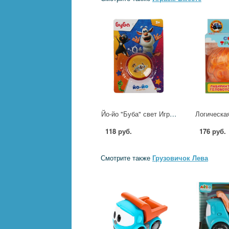
Йо-йо "Буба" свет Играем Вместе 2009K048-R1 (240)
118 руб.
176 руб.
Смотрите также
Грузовичок Лева