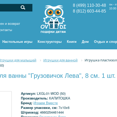
пн - п
8 (499) 110-30-48
10.00 
8 (812) 603-44-85
ен и возврат
онтакты
Настольные игры
Конструкторы
Книги
Дом
Отдых и спор
Игрушки для малышей
Игрушки для ванной
Игрушка пластизоль
50)
я ванны "Грузовичок Лева", 8 см. 1 шт
Артикул:
LXGL-01-WOD (50)
Производитель:
КАПИТОШКА
Бренд:
Играем Вместе
Размер упаковки, см:
7x10x6
Штрихкод:
4660254461444
Персонаж:
Грузовичок Лева