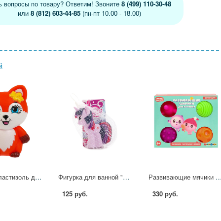
ь вопросы по товару? Ответим! Звоните
8 (499) 110-30-48
или
8 (812) 603-44-85
(пн-пт 10.00 - 18.00)
й
Игрушка пластизоль для ванны Лисичка 10 см. Энчантималс в сетке КАПИТОШКА LX-FEL
Фигурка для ванной "My Little Pony" в асс. Играем вместе 47RUS
Развивающие мячики для купания "Малышарики" 4 шт. Играем Вместе
125 руб.
330 руб.