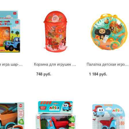
Логическая игра шар-лабиринт Синий Трактор, ТМ Играем вместе B2004071-R1
Корзина для игрушек Союзмультфильм Любимые Герои, 43х60 см. Играем Вместе XDP-17937-R
Палатка детская игровая "Чебурашка" 81x91x81 см. в сумке Играем Вместе GFA-CHE01-R
748 руб.
1 184 руб.