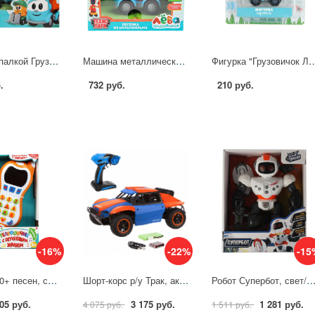
Каталка с палкой Грузовичок Лева, 15 песен и звуков, свет Умка HT838-R
Машина металлическая свет-звук Грузовичок Лева, 11 см. Технопарк LEVA-11SL-BU-MS
Фигурка "Грузовичок Лева" 6 см. подвижные колёса Играем В
.
732 руб.
210 руб.
-16%
-22%
-15
Телефон 90+ песен, стихов и звуков, Маршак УМка HT1066-R11
Шорт-корс р/у Трак, аккум., 4WD, 25 км/ч, син.-оранж. Crossbot 870598
Робот Супербот, свет/звук Технодрайв T79-D75
05 руб.
3 175 руб.
1 281 руб.
4 075 руб.
1 511 руб.