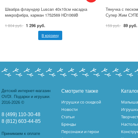
Швабра флаундер Luscan 40х10см насадка
Тянучка с песко
микрофибра, карман 1752569 HD1069B
Супер Жим СУП
1 296 руб.
89 руб.
1 804 руб.
159 руб.
В корзину
Детский интернет-магазин
Смотрите также
Катало
OVDI. Подарки и игрушки.
Игрушки со скидкой
Малыш
2016-2026 ©
Новости
Игрушк
8 (499) 110-30-48
Статьи
Творчес
8 (812) 603-44-85
Бренды
Настоль
Персонажи и герои
Констру
Принимаем к оплате