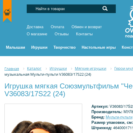
Доставка
Оплата
Обмен и возврат
О магазине
Отзывы
Контакты
Малышам
Игрушки
Творчество
Настольные игры
Конс
Каталог
Игрушки
Мягкие игрушки
Герои му
Главная
музыкальная Мульти-пульти V36083/17S22 (24)
Игрушка мягкая Союзмультфильм "Чеб
V36083/17S22 (24)
Артикул:
V36083/17S22
Производитель:
МУЛ
Бренд:
Мульти-пульти
Размер упаковки, см
Штрихкод:
464000171