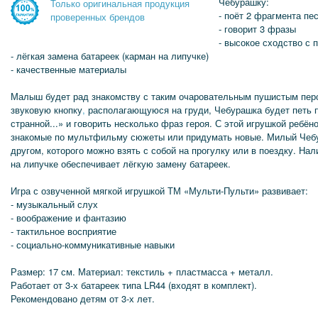
Чебурашку:
Только оригинальная продукция
- поёт 2 фрагмента пе
проверенных брендов
- говорит 3 фразы
- высокое сходство с
- лёгкая замена батареек (карман на липучке)
- качественные материалы
Малыш будет рад знакомству с таким очаровательным пушистым пер
звуковую кнопку
,
располагающуюся на груди, Чебурашка будет петь п
странной...» и говорить несколько фраз героя. С этой игрушкой ребё
знакомые по мультфильму сюжеты или придумать новые. Милый Чеб
другом, которого можно взять с собой на прогулку или в поездку. На
на липучке обеспечивает лёгкую замену батареек.
Игра с озвученной мягкой игрушкой ТМ «Мульти-Пульти» развивает:
- музыкальный слух
- воображение и фантазию
- тактильное восприятие
- социально-коммуникативные навыки
Размер: 17 см. Материал: текстиль + пластмасса + металл.
Работает от 3-х батареек типа LR44 (входят в комплект).
Рекомендовано детям от 3-х лет.