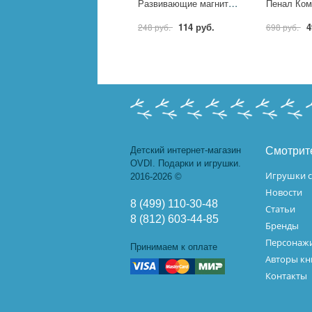
Развивающие магниты "Ферма", 165х180х30 мм. УМка 4660254475335
114 руб.
4
248 руб.
698 руб.
Детский интернет-магазин
Смотрит
OVDI. Подарки и игрушки.
Игрушки с
2016-2026 ©
Новости
8 (499) 110-30-48
Статьи
8 (812) 603-44-85
Бренды
Персонажи
Принимаем к оплате
Авторы кн
Контакты