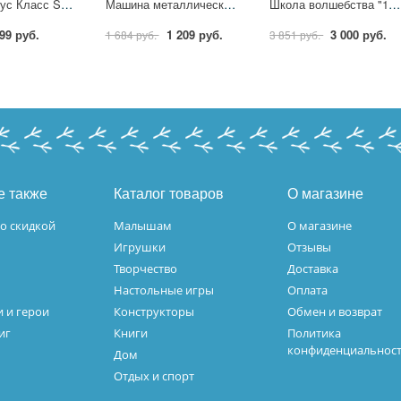
Пенал Комус Класс Super car 3 отд. выборочный лак, 190x110 мм, ПКК 12-19 1557065
Машина металлическая, свет-звук, "Лада ваз 2108 Полиция" 16,7 см. Технопарк 2108-124SL-POL-GY
Школа волшебства "120 фокусов" детский набор фокусника STEP 76097
99 руб.
1 209 руб.
3 000 руб.
1 684 руб.
3 851 руб.
е также
Каталог товаров
О магазине
о скидкой
Малышам
О магазине
Игрушки
Отзывы
Творчество
Доставка
Настольные игры
Оплата
 и герои
Конструкторы
Обмен и возврат
иг
Книги
Политика
конфиденциальнос
Дом
Отдых и спорт