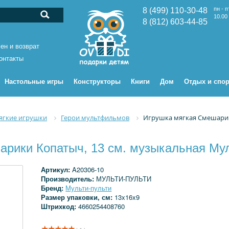
пн - п
8 (499) 110-30-48
10.00 
8 (812) 603-44-85
ен и возврат
онтакты
Настольные игры
Конструкторы
Книги
Дом
Отдых и спор
ягкие игрушки
Герои мультфильмов
Игрушка мягкая Смешарик
рики Копатыч, 13 см. музыкальная Мул
Артикул:
A20306-10
Производитель:
МУЛЬТИ-ПУЛЬТИ
Бренд:
Мульти-пульти
Размер упаковки, см:
13x16x9
Штрихкод:
4660254408760