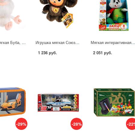
Игрушка мягкая Буба, 20 см Мульти-пульти F9843-20NS
Игрушка мягкая Союзмультфильм "Чебурашка" 17 см. музыкальная Мульти-пульти V36083/17S22 (24)
Мягкая интерактивная игрушка Мульти-пульти, Заяц сказочник, 33 см озвученный Сутеев В.
1 236 руб.
2 051 руб.
-29%
-28%
-22