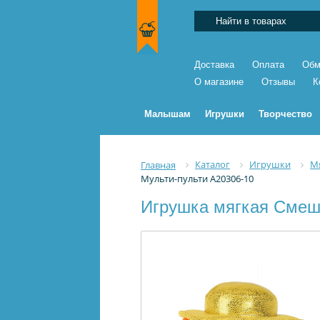
Доставка
Оплата
Обм
О магазине
Отзывы
К
Малышам
Игрушки
Творчество
Каталог
Игрушки
М
Главная
Мульти-пульти A20306-10
Игрушка мягкая Смеша