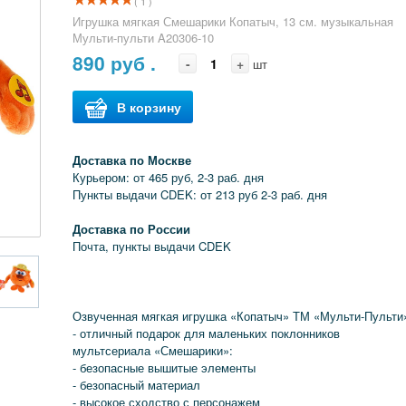
( 1 )
Игрушка мягкая Смешарики Копатыч, 13 см. музыкальная
Мульти-пульти A20306-10
890
руб .
-
+
шт
В корзину
Доставка по Москве
Курьером: от 465 руб, 2-3 раб. дня
Пункты выдачи CDEK: от 213 руб 2-3 раб. дня
Доставка по России
Почта, пункты выдачи CDEK
Озвученная мягкая игрушка «Копатыч» ТМ «Мульти-Пульти
- отличный подарок для маленьких поклонников
мультсериала «Смешарики»:
- безопасные вышитые элементы
- безопасный материал
- высокое сходство с персонажем