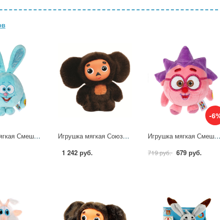
ов
-6
Игрушка мягкая Смешарики Крош, 13 см. музыкальная Мульти-пульти A20309-10
Игрушка мягкая Союзмультфильм Чебурашка 17 см. музыкальная Мульти-пульти V36083-17S22
Игрушка мягкая Смешарики Ёжик 13см, музыкальная Мульти-пульти A2
1 242 руб.
679 руб.
719 руб.