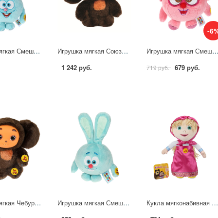
-6
Игрушка мягкая Смешарики Крош, 13 см. музыкальная Мульти-пульти A20309-10
Игрушка мягкая Союзмультфильм Чебурашка 17 см. музыкальная Мульти-пульти V36083-17S22
Игрушка мягкая Смешарики Ёжик 13см, музыкальная Мульти-пульти A2
1 242 руб.
679 руб.
719 руб.
Игрушка мягкая Чебурашка с пластиковой мордочкой, 17 см. муз. чип, Мульти-пульти VCH104593PF-17S-WOD
Игрушка мягкая Смешарики - Крош, 9 см. музыкальная МУЛЬТИ-ПУЛЬТИ V92769-9B01
Кукла мягконабивная "Маша и Медведь" Маша, 30 см. озвученная Мульти-пульти M121914MM-3