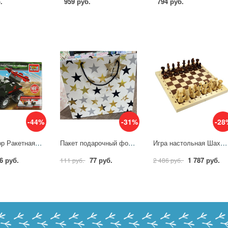
.
959 руб.
794 руб.
-44%
-31%
-28
Конструктор Ракетная установка с инерцией, 46 дет. Город Мастеров 70015-BY
Пакет подарочный фольга, звезды, размер L Чудо праздник PGL-02-S2
Игра настольная Шахматы деревянные, поле 29см х 29см Десятое королевство 02845ДК
6 руб.
77 руб.
1 787 руб.
111 руб.
2 486 руб.