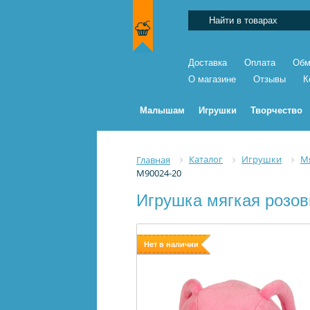
Доставка
Оплата
Обм
О магазине
Отзывы
К
Малышам
Игрушки
Творчество
Каталог
Игрушки
М
Главная
M90024-20
Игрушка мягкая розов
Нет в наличии