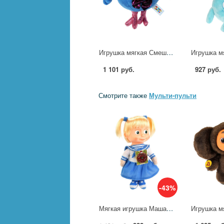
Игрушка мягкая Смешарики Кар-Карыч, 13 см. музыкальная Мульти-пульти A20312-10
1 101 руб.
927 руб.
Смотрите также
Мульти-пульти
-43%
Мягкая игрушка Маша-морячка 29 см. (м/ф "Маша и Медведь") озвуч. руссифиц. Мульти-пульти V92482/30A