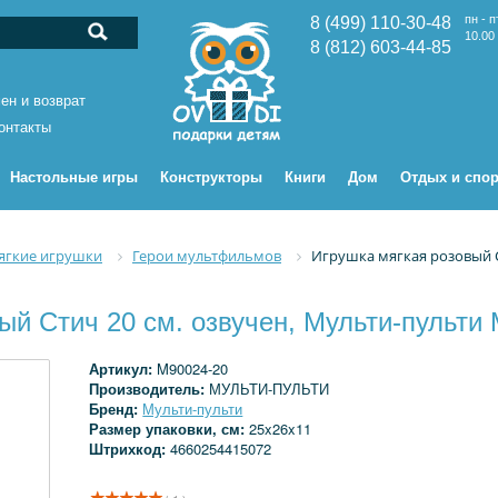
пн - п
8 (499) 110-30-48
10.00 
8 (812) 603-44-85
ен и возврат
онтакты
Настольные игры
Конструкторы
Книги
Дом
Отдых и спор
ягкие игрушки
Герои мультфильмов
Игрушка мягкая розовый С
ый Стич 20 см. озвучен, Мульти-пульти
Артикул:
M90024-20
Производитель:
МУЛЬТИ-ПУЛЬТИ
Бренд:
Мульти-пульти
Размер упаковки, см:
25x26x11
Штрихкод:
4660254415072