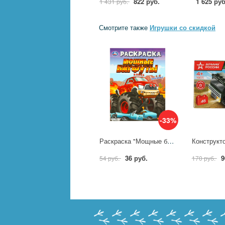
822 руб.
1 625 руб
1 431 руб.
Смотрите также
Игрушки со скидкой
-33%
Раскраска "Мощные бигфуты" 21х29 см. УМка 978-5-506-09694-8
36 руб.
9
54 руб.
170 руб.