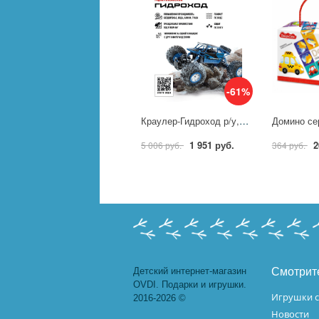
-61%
Краулер-Гидроход р/у, аккум, 4WD, металл, син. Crossbot 870644
1 951 руб.
2
5 006 руб.
364 руб.
Детский интернет-магазин
Смотрит
OVDI. Подарки и игрушки.
Игрушки с
2016-2026 ©
Новости