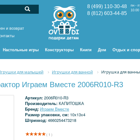
пн - п
8 (499) 110-30-48
10.00 
8 (812) 603-44-85
ен и возврат
онтакты
Настольные игры
Конструкторы
Книги
Дом
Отдых и спор
Игрушки для малышей
Игрушки для ванной
Игрушка для ванны
рактор Играем Вместе 2006R010-R3
Артикул:
2006R010-R3
Производитель:
КАПИТОШКА
Бренд:
Играем Вместе
Размер упаковки, см:
10x13x4
Штрихкод:
4660254473218
( 1 )