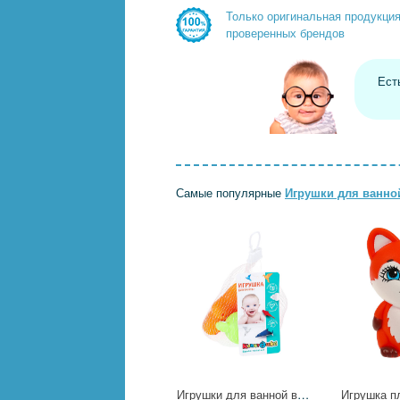
Только оригинальная продукци
проверенных брендов
Ест
Самые популярные
Игрушки для ванно
Игрушки для ванной в сетке Играем Вместе YG98155 (120)