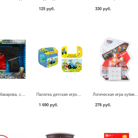
125 руб.
330 руб.
Пистолет Макарова, свет-звук, удостоверение (игрушки) Играем Вместе A1643874Q-B-R1
Палатка детская игровая Синий Трактор, 83х80х105 с.м, в сумке Играем Вместе GFA-BT-2-R (24)
Логическая игра кубик 3х3 ИГРАЕМ ВМЕСТЕ A84474
1 690 руб.
276 руб.