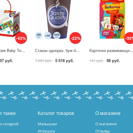
-43%
-22%
-30
Домино серия Baby Toys Транспорт, 28 карточек Десятое Королевство 04048ДК
Стакан однораз. бум d80мм HB80-360 TasteQuality 300мл 1000шт/кор Formacia 2178606
Карточки развивающие Цифры и счёт. Барбоскины, 32 карточки Умные игры 46801
07 руб.
5 618 руб.
98 руб.
7 207 руб.
141 руб.
е также
Каталог товаров
О магазине
о скидкой
Малышам
О магазине
Игрушки
Отзывы