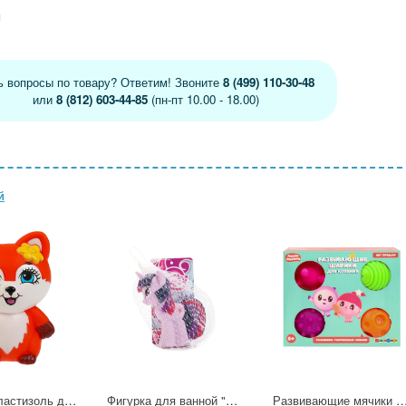
я
ь вопросы по товару? Ответим! Звоните
8 (499) 110-30-48
или
8 (812) 603-44-85
(пн-пт 10.00 - 18.00)
й
Игрушка пластизоль для ванны Лисичка 10 см. Энчантималс в сетке КАПИТОШКА LX-FEL
Фигурка для ванной "My Little Pony" в асс. Играем вместе 47RUS
Развивающие мячики для купания "Малышарики" 4 шт. Играем Вместе