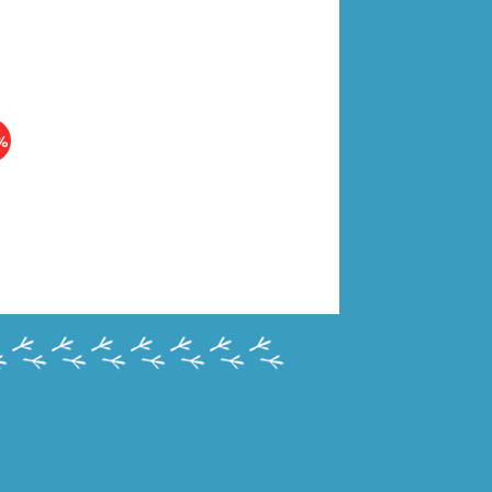
%
07941985