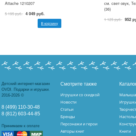
Attache 1210207
см. свет-звук, 
(36)
4 049 руб.
5 195 руб.
952 р
1 125 руб.
В корзину
Детский интернет-магазин
Смотрите также
Катало
OVDI. Подарки и игрушки.
Игрушки со скидкой
Малыш
2016-2026 ©
Новости
Игрушк
8 (499) 110-30-48
Статьи
Творчес
8 (812) 603-44-85
Бренды
Настоль
Персонажи и герои
Констру
Принимаем к оплате
Авторы книг
Книги