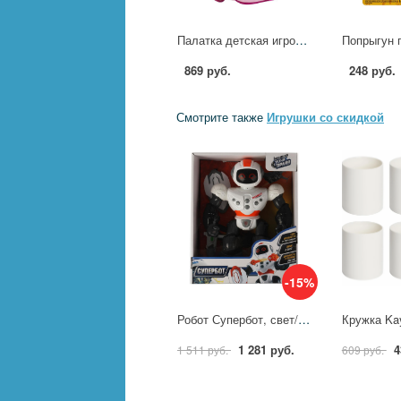
Палатка детская игровая Динозавры 83х80х105 см. в сумке Играем Вместе GFA-DINO-R
869 руб.
248 руб.
Смотрите также
Игрушки со скидкой
-15%
Робот Супербот, свет/звук Технодрайв T79-D7527-RS
1 281 руб.
4
1 511 руб.
609 руб.