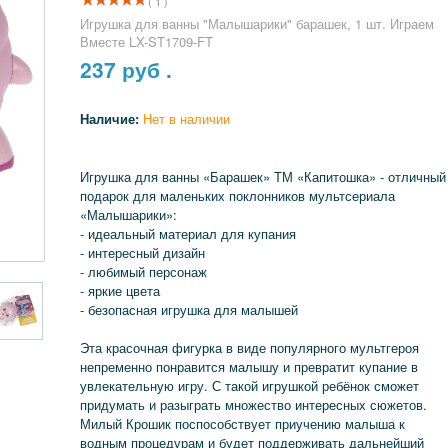
( 1 )
Игрушка для ванны "Малышарики" барашек, 1 шт. Играем
Вместе LX-ST1709-FT
237
руб .
Наличие:
Нет в наличии
Игрушка для ванны «Барашек» ТМ «Капитошка» - отличный
подарок для маленьких поклонников мультсериала
«Малышарики»:
- идеальный материал для купания
- интересный дизайн
- любимый персонаж
- яркие цвета
- безопасная игрушка для малышей
Эта красочная фигурка в виде популярного мультгероя
непременно понравится малышу и превратит купание в
увлекательную игру. С такой игрушкой ребёнок сможет
придумать и разыграть множество интересных сюжетов.
Милый Крошик поспособствует приучению малыша к
водным процедурам и будет поддерживать дальнейший