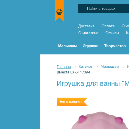
Доставка
Оплата
Обм
О магазине
Отзывы
К
Малышам
Игрушки
Творчество
Каталог
Малышам
Главная
Вместе LX-ST1709-FT
Игрушка для ванны "М
Нет в наличии