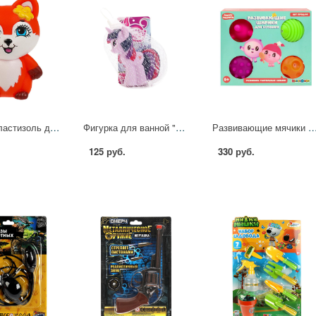
Игрушка пластизоль для ванны Лисичка 10 см. Энчантималс в сетке КАПИТОШКА LX-FEL
Фигурка для ванной "My Little Pony" в асс. Играем вместе 47RUS
Развивающие мячики для купания "Малышарики" 4 шт. Играем Вместе
125 руб.
330 руб.