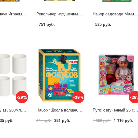
Попрыгун паук Играем Вместе 1012C163-R
Револьвер игрушечный для стрельбы пистонами 8 зарядов, металл Играем Вместе 89203-S6006BC-R
Набор садовода Ми-ми-мишки Играем Вместе 1904Z001-
751 руб.
525 руб.
-29%
-29%
-28
Кружка Kaylas, 280мл, фарфор, белая без ручки 6шт/уп 2006331
Набор "Школа волшебства" 10 фокусов №7 Степ пазл (Step) 76602
Пупс озвученный 25 см. музыка Шаинского, пьет, писает, 4 акс-ра, 2000 слов Карапуз Y25BB-CAT-24-RU-W
35 руб.
381 руб.
1 116 руб.
534 руб.
1 555 руб.