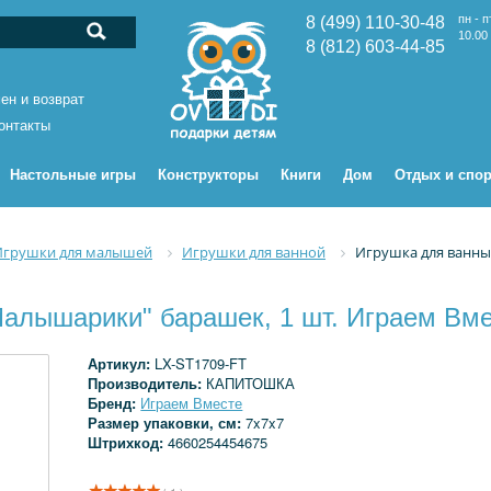
пн - п
8 (499) 110-30-48
10.00 
8 (812) 603-44-85
ен и возврат
онтакты
Настольные игры
Конструкторы
Книги
Дом
Отдых и спор
Игрушки для малышей
Игрушки для ванной
Игрушка для ванны
алышарики" барашек, 1 шт. Играем Вм
Артикул:
LX-ST1709-FT
Производитель:
КАПИТОШКА
Бренд:
Играем Вместе
Размер упаковки, см:
7x7x7
Штрихкод:
4660254454675