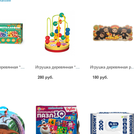
Игрушка деревянная "Чебурашка" металлофон Буратино игрушки из дерева BRT48
Игрушка деревянная "Малышарики" лабиринт Буратино игрушки из дерева 053-23L-07-R1
Игрушка деревянная рамка-вкладыш "Чебурашка", 24х10 см. Буратино иг
280 руб.
180 руб.