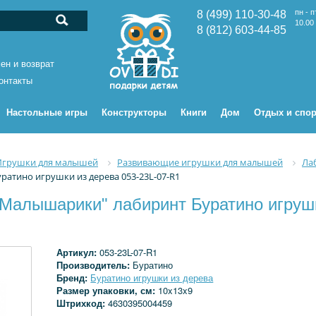
пн - п
8 (499) 110-30-48
10.00 
8 (812) 603-44-85
ен и возврат
онтакты
Настольные игры
Конструкторы
Книги
Дом
Отдых и спор
Игрушки для малышей
Развивающие игрушки для малышей
Ла
атино игрушки из дерева 053-23L-07-R1
Малышарики" лабиринт Буратино игрушк
Артикул:
053-23L-07-R1
Производитель:
Буратино
Бренд:
Буратино игрушки из дерева
Размер упаковки, см:
10x13x9
Штрихкод:
4630395004459