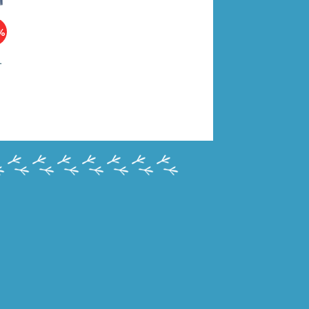
%
штук в уп 836671