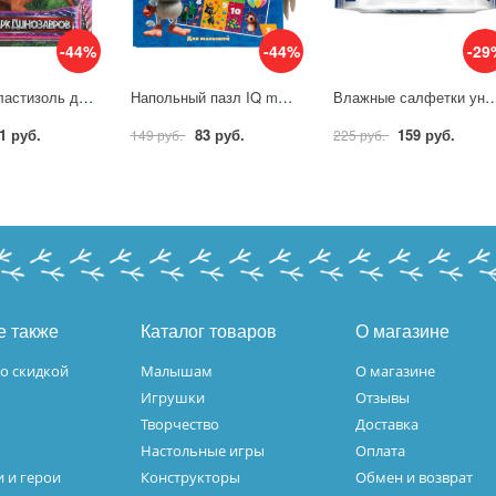
-44%
-44%
-29
Игрушка пластизоль для детей динозавр, 8х16 см. Играем Вместе ZY1211092-9-B (240)
Напольный пазл IQ max Весёлый счёт. Буба Умные игры 4680107940742
Влажные салфетки универсальные Aura Family 200 
1 руб.
83 руб.
159 руб.
149 руб.
225 руб.
е также
Каталог товаров
О магазине
о скидкой
Малышам
О магазине
Игрушки
Отзывы
Творчество
Доставка
Настольные игры
Оплата
 и герои
Конструкторы
Обмен и возврат