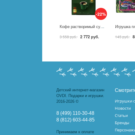
-22%
Кофе растворимый сублимированный Monarch Original, пакет 800гр 1854891 4070479
2 772 руб.
8
3 558 руб.
145 руб.
Детский интернет-магазин
Смотрит
OVDI. Подарки и игрушки.
Игрушки с
2016-2026 ©
Новости
8 (499) 110-30-48
Статьи
8 (812) 603-44-85
Бренды
Персонажи
Принимаем к оплате