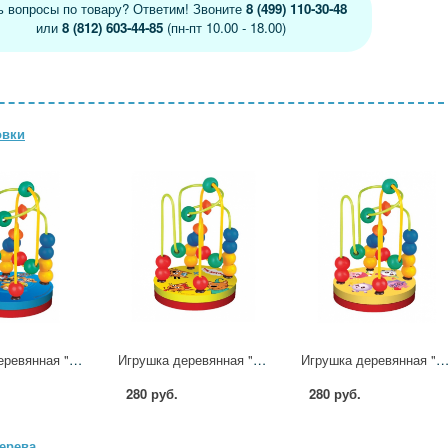
ь вопросы по товару? Ответим! Звоните
8 (499) 110-30-48
или
8 (812) 603-44-85
(пн-пт 10.00 - 18.00)
овки
Игрушка деревянная "Щенячий Патруль" лабиринт Буратино игрушки из дерева 053-24F-44-R
Игрушка деревянная "Три Кота" лабиринт Буратино игрушки из дерева 053-23L-07-R3
Игрушка деревянная "Малышарики" лабиринт Буратино игрушки из дерева 053-2
280 руб.
280 руб.
дерева