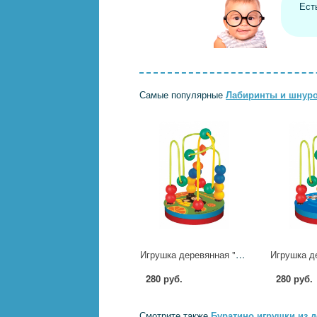
Ест
Самые популярные
Лабиринты и шнур
Игрушка деревянная "Чебурашка" лабиринт Буратино игрушки из дерева 053-24F-43-R
280 руб.
280 руб.
Смотрите также
Буратино игрушки из 