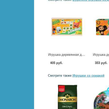
Игрушка деревянная домино "Ми-ми-мишки" Буратино игрушки из дерева D002-R-NW
405 руб.
353 руб.
Смотрите также
Игрушки со скидкой