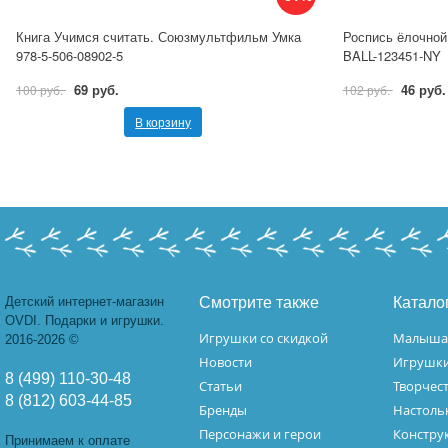
Книга Учимся считать. Союзмультфильм Умка
Роспись ёлочной 
978-5-506-08902-5
BALL-123451-NY
69 руб.
46 руб.
100 руб.
102 руб.
В корзину
Детский интернет-магазин
Смотрите также
Катало
OVDI. Подарки и игрушки.
Игрушки со скидкой
Малыш
2016-2026 ©
Новости
Игрушк
8 (499) 110-30-48
Статьи
Творчес
8 (812) 603-44-85
Бренды
Настоль
Персонажи и герои
Констру
Принимаем к оплате