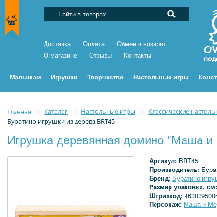
Доставка
Оплата
Обмен и возврат
О магазине
Отзывы
Контакты
Малышам
Игрушки
Творчество
Настольные игры
Конс
Каталог
Настольные игры
Классические настоль
Главная
Буратино игрушки из дерева BRT45
Игрушка деревянная домино "Маша и 
Артикул:
BRT45
Производитель:
Бура
Бренд:
Буратино игру
Размер упаковки, см
Штрихкод:
463039500
Персонаж:
Маша и Ме