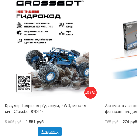
-61%
Краулер-Гидроход р/у, аккум, 4WD, металл,
Автомат с лазер
син. Crossbot 870644
фонарем - модел
1 951 руб.
274 руб
5 006 руб.
765 руб.
В корзину