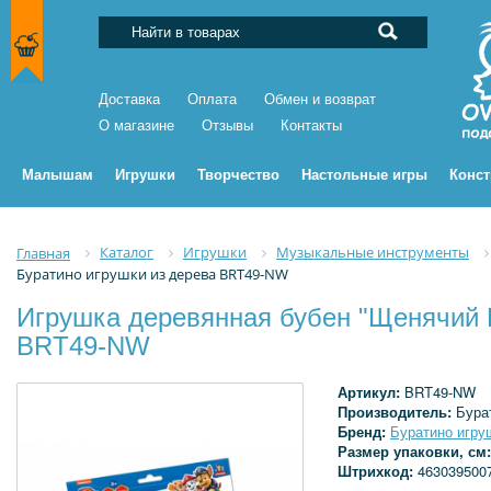
Доставка
Оплата
Обмен и возврат
О магазине
Отзывы
Контакты
Малышам
Игрушки
Творчество
Настольные игры
Конс
Каталог
Игрушки
Музыкальные инструменты
Главная
Буратино игрушки из дерева BRT49-NW
Игрушка деревянная бубен "Щенячий П
BRT49-NW
Артикул:
BRT49-NW
Производитель:
Бура
Бренд:
Буратино игру
Размер упаковки, см
Штрихкод:
463039500