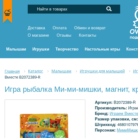
Доставка
Оплата
Обмен и возврат
О магазине
Отзывы
Контакты
Малышам
Игрушки
Творчество
Настольные игры
Конс
Каталог
Малышам
Игрушки для малышей
Иг
Главная
Вместе B2072389-R
Игра рыбалка Ми-ми-мишки, магнит, 
Артикул:
B2072389-R
Производитель:
Игра
Бренд:
Играем Вмест
Размер упаковки, см
Штрихкод:
468010797
Персонаж:
МимиМишк