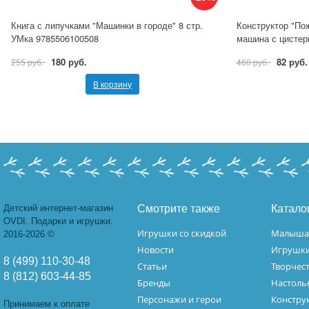
Книга с липучками "Машинки в городе" 8 стр.
Конструктор "По
УМка 9785506100508
машина с цистер
180 руб.
82 руб.
255 руб.
460 руб.
В корзину
Детский интернет-магазин
Смотрите также
Катало
OVDI. Подарки и игрушки.
Игрушки со скидкой
Малыш
2016-2026 ©
Новости
Игрушк
8 (499) 110-30-48
Статьи
Творчес
8 (812) 603-44-85
Бренды
Настоль
Персонажи и герои
Констру
Принимаем к оплате