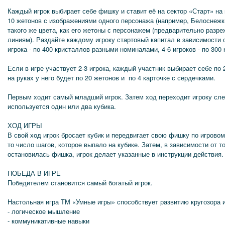
Каждый игрок выбирает себе фишку и ставит её на сектор «Старт» на 
10 жетонов с изображениями одного персонажа (например, Белоснежки
такого же цвета, как его жетоны с персонажем (предварительно разре
линиям). Раздайте каждому игроку стартовый капитал в зависимости о
игрока - по 400 кристаллов разными номиналами, 4-6 игроков - по 300
Если в игре участвует 2-3 игрока, каждый участник выбирает себе по 
на руках у него будет по 20 жетонов и по 4 карточке с сердечками.
Первым ходит самый младший игрок. Затем ход переходит игроку слев
используется один или два кубика.
ХОД ИГРЫ
В свой ход игрок бросает кубик и передвигает свою фишку по игрово
то число шагов, которое выпало на кубике. Затем, в зависимости от то
остановилась фишка, игрок делает указанные в инструкции действия.
ПОБЕДА В ИГРЕ
Победителем становится самый богатый игрок.
Настольная игра ТМ «Умные игры» способствует развитию кругозора и
- логическое мышление
- коммуникативные навыки