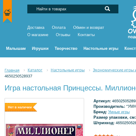
Доставка
Оплата
Обмен и возврат
О магазине
Отзывы
Контакты
Малышам
Игрушки
Творчество
Настольные игры
Конс
Каталог
Настольные игры
Экономические игры и
Главная
4650250528937
Игра настольная Принцессы. Миллион
Артикул:
46502505289
Производитель:
"УМ
Нет в наличии
Бренд:
Умные игры
Размер упаковки, см
Штрихкод:
465025052