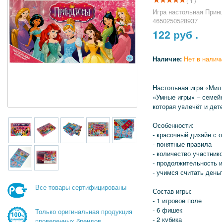
( 1 )
Игра настольная Прин
4650250528937
122
руб .
Наличие:
Нет в налич
Настольная игра «Мил
«Умные игры» – семей
которая увлечёт и дет
Особенности:
- красочный дизайн с
- понятные правила
- количество участнико
- продолжительность и
- учимся считать день
Все товары сертифицированы
Состав игры:
- 1 игровое поле
- 6 фишек
Только оригинальная продукция
- 2 кубика
проверенных брендов