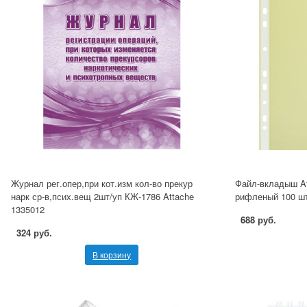
Журнал рег.опер,при кот.изм кол-во прекур
Файл-вкладыш At
нарк ср-в,псих.вещ 2шт/уп КЖ-1786 Attache
рифленый 100 шт
1335012
688 руб.
324 руб.
В корзину