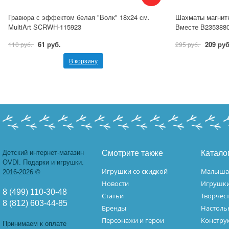
Гравюра с эффектом белая "Волк" 18х24 см.
Шахматы магнитн
MultiArt SCRWH-115923
Вместе B235388
61 руб.
209 руб
110 руб.
295 руб.
В корзину
Детский интернет-магазин
Смотрите также
Катало
OVDI. Подарки и игрушки.
Игрушки со скидкой
Малыш
2016-2026 ©
Новости
Игрушк
8 (499) 110-30-48
Статьи
Творчес
8 (812) 603-44-85
Бренды
Настоль
Персонажи и герои
Констру
Принимаем к оплате