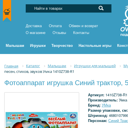
Доставка
Оплата
Обмен и возврат
О магазине
Отзывы
Контакты
Малышам
Игрушки
Творчество
Настольные игры
Конс
Каталог
Малышам
Игрушки для малышей
Му
Главная
песен, стихов, звуков Умка 1410Z738-R1
Фотоаппарат игрушка Синий трактор, 5
Артикул:
1410Z738-R1
Производитель:
Умка
Бренд:
УМка
Размер упаковки, см
Штрихкод:
468010799
Персонаж:
Синий Трак