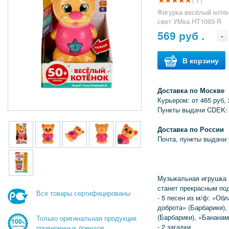
( 1 )
Фигурка весёлый котёно
свет УМка HT1093-R
569
руб .
-
В корзину
Доставка по Москве
Курьером: от 465 руб, 
Пункты выдачи CDEK: 
Доставка по России
Почта, пункты выдачи
Музыкальная игрушка
станет прекрасным по
Все товары сертифицированы
- 5 песен из м/ф: «Обл
доброта» (Барбарики),
(Барбарики), «Бананам
Только оригинальная продукция
- 2 загадки
проверенных брендов