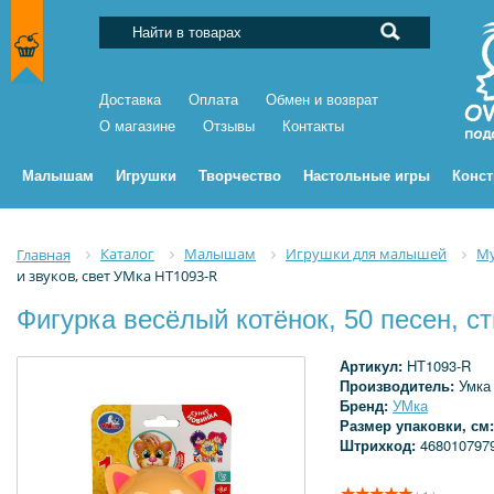
Доставка
Оплата
Обмен и возврат
О магазине
Отзывы
Контакты
Малышам
Игрушки
Творчество
Настольные игры
Конс
Каталог
Малышам
Игрушки для малышей
Му
Главная
и звуков, свет УМка HT1093-R
Фигурка весёлый котёнок, 50 песен, с
Артикул:
HT1093-R
Производитель:
Умка
Бренд:
УМка
Размер упаковки, см
Штрихкод:
468010797