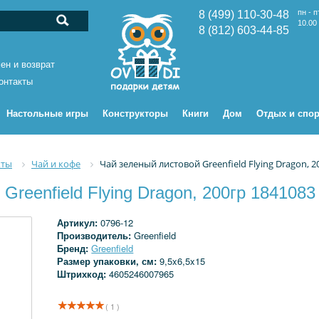
пн - п
8 (499) 110-30-48
10.00 
8 (812) 603-44-85
ен и возврат
онтакты
Настольные игры
Конструкторы
Книги
Дом
Отдых и спор
кты
Чай и кофе
Чай зеленый листовой Greenfield Flying Dragon, 2
Greenfield Flying Dragon, 200гр 1841083
Артикул:
0796-12
Производитель:
Greenfield
Бренд:
Greenfield
Размер упаковки, см:
9,5x6,5x15
Штрихкод:
4605246007965
( 1 )