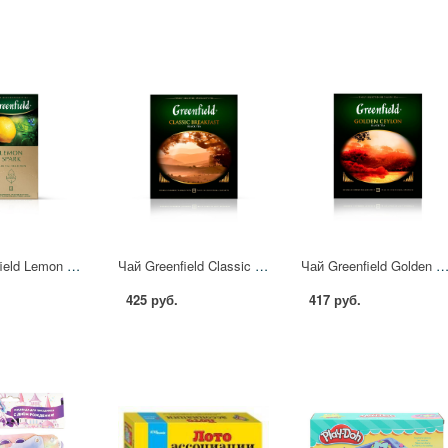
Чай Greenfield Lemon Spark черный фольгир.25пак/уп 0711-10 172699
Чай Greenfield Classic Breakfast черный,100пак/уп 0582-09 379763
Чай Greenfield Golden Ceylon черный фольгир.100пак/уп 0581-09
425 руб.
417 руб.