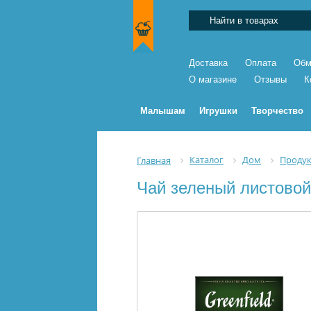
Доставка
Оплата
Обм
О магазине
Отзывы
К
Малышам
Игрушки
Творчество
Каталог
Дом
Проду
Главная
Чай зеленый листовой 