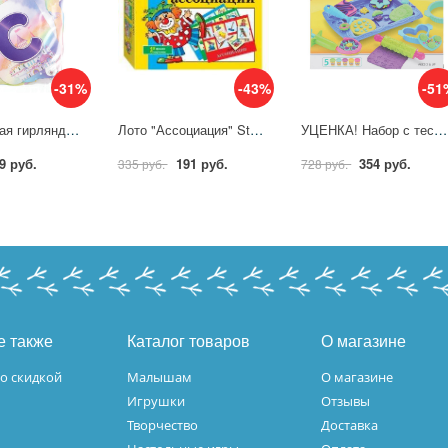
-31%
-43%
-51
Праздничная гирлянда Единорог, 210 см. Товары для праздника BG-75077-U
Лото "Ассоциация" Step 80302
УЦЕНКА! Набор с тестом для лепки "Печенье" MODCLAY-129179-PD
9 руб.
191 руб.
354 руб.
335 руб.
728 руб.
е также
Каталог товаров
О магазине
о скидкой
Малышам
О магазине
Игрушки
Отзывы
Творчество
Доставка