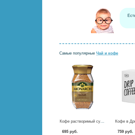
Ест
Самые популярные
Чай и кофе
Кофе растворимый сублимированный Monarch Gold, 95гр ст/б 708697 4000691
695 руб.
759 руб.