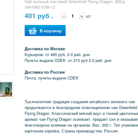
Чай зеленый листовой Greenfield Flying Dragon, 200гр
1841083 0796-12
401
руб .
-
+
шт
В корзину
Доставка по Москве
Курьером: от 465 руб, 2-3 раб. дня
Пункты выдачи CDEK: от 213 руб 2-3 раб. дня
Доставка по России
Почта, пункты выдачи CDEK
Тысячелетняя традиция создания китайского зеленого чая
продолжается в благородном плантационном чае Greenfield
Flying Dragon. Классический мягкий вкус и тонкий цветочны
аромат чая Flying Dragon освежает
,
придает сил и оказывае
я
благотворное влияние на организм. Вес: 200 г. Тип упаковки
картонная коробка. Страна производства: Россия.