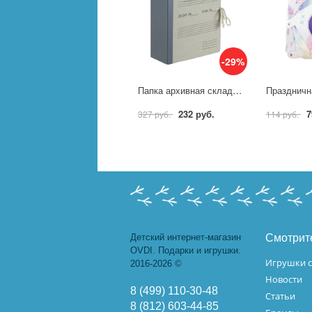
-29%
Папка архивная складная Attache 100мм корешок бумвинил 1771118
232 руб.
7
327 руб.
114 руб.
Детский интернет-магазин
Смотрит
OVDI. Подарки и игрушки.
Игрушки с
2016-2026 ©
Новости
8 (499) 110-30-48
Статьи
8 (812) 603-44-85