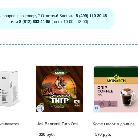
ь вопросы по товару? Ответим! Звоните
8 (499) 110-30-48
или
8 (812) 603-44-85
(пн-пт 10.00 - 18.00)
Кофе в Дрип-пакетах Tasty Coffee Бэрри, 10,5грx10шт/уп 1878410
Чай Великий Тигр Отборный черный, 100 пакетиков с ярлычками 2110016 Grand 440354
Кофе молот в дрип-пакетах Monarch Арабика Перу нат жар 66г 11гx6шт/уп 
320 руб.
570 руб.