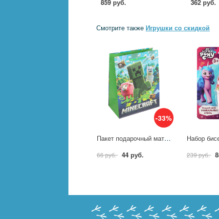
859 руб.
362 руб.
Смотрите также
Игрушки со скидкой
-33%
Пакет подарочный матовый М, "Пиксели", 140 гр/м Чудо праздник PM-130547-MN
44 руб.
8
66 руб.
239 руб.