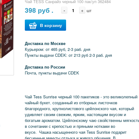
Чай TESS Санрайз черный 100 пак/уп 362484
398
руб .
-
+
шт
В корзину
Доставка по Москве
Курьером: от 465 руб, 2-3 раб. дня
Пункты выдачи CDEK: от 213 руб 2-3 раб. дня
Доставка по России
Почта, пункты выдачи CDEK
Чай Tess Sunrise черный 100 пакетиков - это великолепный
чайный букет
,
созданный из отборных листочков
благородного, крупнолистового цейлонского чая, который
удивляет своим свежим, ярким, настоящим вкусом и
богатым ароматом. Цейлонскому чаю свойственны мягкост
я
в сочетании с крепостью и пряными нотками во
вкусе. Чашка насыщенного чая Tess Sunrise подарит
бесценные минуты отдыха и живого общения. В