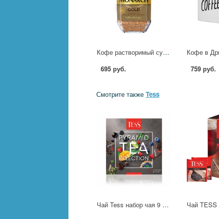
Кофе растворимый сублимированный Monarch Gold, 95гр ст/б 708697 4000691
695 руб.
759 руб.
Смотрите также
Tess
Чай Tess набор чая 9 видов, 1уп/45пак 1662-11 1301738