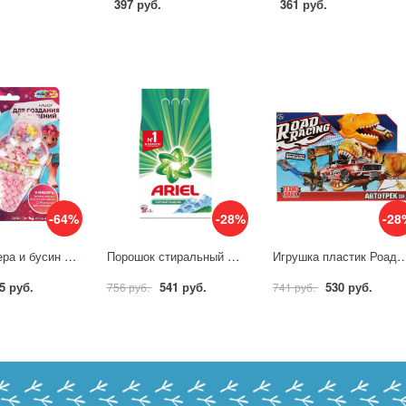
397 руб.
361 руб.
-64%
-28%
-28
Набор бисера и бусин Мороженое. Милые пони МУЛЬТИ АРТ BEADSET-MLPICECREAM
Порошок стиральный Ariel Аква Пудра Горный родник автом 3кг д/бел бел 554128
Игрушка пластик Роад Рейсинг автотрек с динозавром. 1 машинка, 
5 руб.
541 руб.
530 руб.
756 руб.
741 руб.