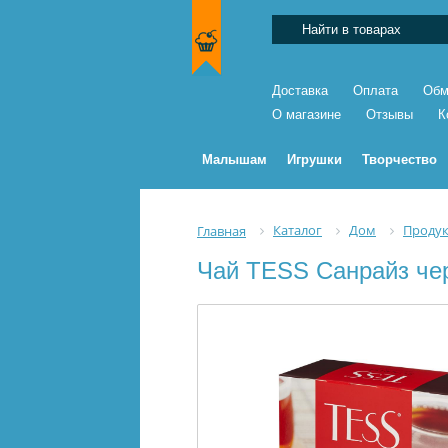
Доставка
Оплата
Обм
О магазине
Отзывы
К
Малышам
Игрушки
Творчество
Каталог
Дом
Проду
Главная
Чай TESS Санрайз чер