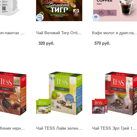
Кофе в Дрип-пакетах Tasty Coffee Бэрри, 10,5грx10шт/уп 1878410
Чай Великий Тигр Отборный черный, 100 пакетиков с ярлычками 2110016 Grand 440354
Кофе молот в дрип-пакетах Monarch Арабика Перу нат жар 66г 11гx6шт/уп 
320 руб.
570 руб.
Чай TESS Кения черный 100 пак/уп 961540
Чай TESS Лайм зеленый с добавками 100 пак/уп, 0920-09 362485
Чай TESS Эрл Грей 100 пак/уп 730058