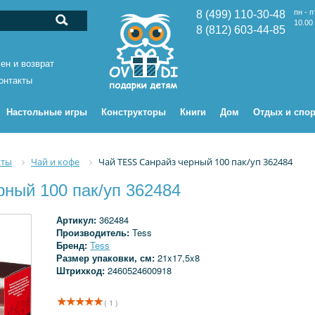
пн - п
8 (499) 110-30-48
10.00 
8 (812) 603-44-85
ен и возврат
онтакты
Настольные игры
Конструкторы
Книги
Дом
Отдых и спор
кты
Чай и кофе
Чай TESS Санрайз черный 100 пак/уп 362484
ный 100 пак/уп 362484
Артикул:
362484
Производитель:
Tess
Бренд:
Tess
Размер упаковки, см:
21x17,5x8
Штрихкод:
2460524600918
( 1 )