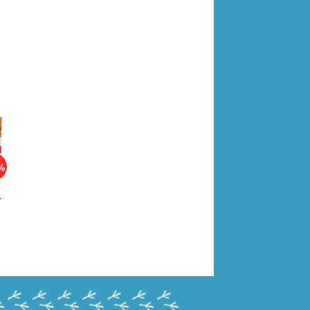
%
Технопарк RR-TRK-157-R