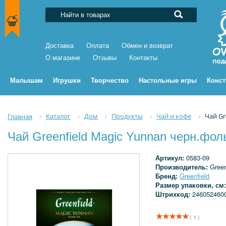
Доставка
Оплата
Обмен и возврат
О магазине
Отзывы
Контакты
Малышам
Игрушки
Творчество
Настольные игры
Конс
Каталог
Дом
Продукты
Чай и кофе
Чай Gr
Главная
Чай Greenfield Magic Yunnan черн.фоль
Артикул:
0583-09
Производитель:
Green
Бренд:
Greenfield
Размер упаковки, см
Штрихкод:
246052460
( 1 )