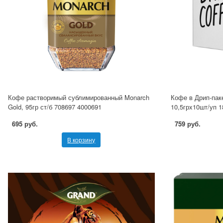
Кофе растворимый сублимированный Monarch
Кофе в Дрип-паке
Gold, 95гр ст/б 708697 4000691
10,5грx10шт/уп 
695 руб.
759 руб.
В корзину