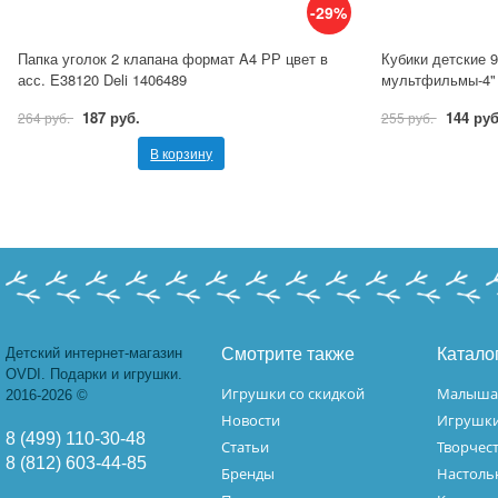
-29%
Папка уголок 2 клапана формат A4 РР цвет в
Кубики детские 
асс. E38120 Deli 1406489
мультфильмы-4" 
187 руб.
144 руб
264 руб.
255 руб.
В корзину
Детский интернет-магазин
Смотрите также
Катало
OVDI. Подарки и игрушки.
Игрушки со скидкой
Малыш
2016-2026 ©
Новости
Игрушк
8 (499) 110-30-48
Статьи
Творчес
8 (812) 603-44-85
Бренды
Настоль