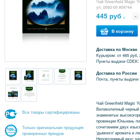
Чай Greenfield Magic 
уп, 0583-09 809744
445
руб .
-
В корзину
Доставка по Москве
Курьером: от 465 руб, 
Пункты выдачи CDEK: 
Доставка по России
Почта, пункты выдачи
Чай Greenfield Magic 
Великолепный черный
Все товары сертифицированы
знаменитых высокогор
провинции Юньнань п
сочетанием двух изыск
Только оригинальная продукция
'дымного' аромата и ле
проверенных брендов
Неповторимый вкус ча