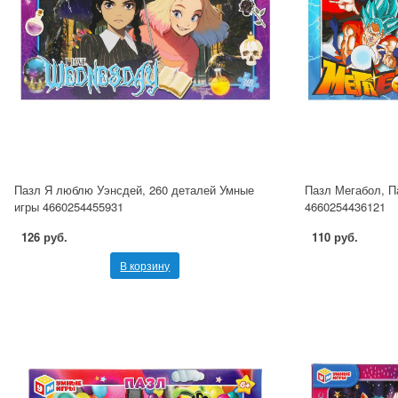
Пазл Я люблю Уэнсдей, 260 деталей Умные
Пазл Мегабол, П
игры 4660254455931
4660254436121
126 руб.
110 руб.
В корзину