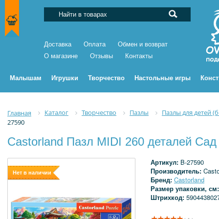
Доставка
Оплата
Обмен и возврат
О магазине
Отзывы
Контакты
Малышам
Игрушки
Творчество
Настольные игры
Конс
Каталог
Творчество
Пазлы
Пазлы для детей (
Главная
27590
Castorland Пазл MIDI 260 деталей Сад
Артикул:
B-27590
Производитель:
Casto
Нет в наличии
Бренд:
Castorland
Размер упаковки, см
Штрихкод:
590443802