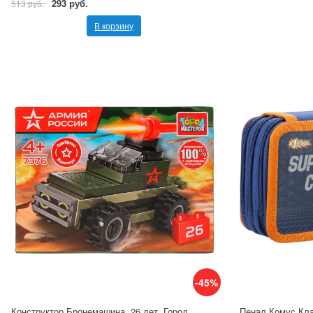
293 руб.
513 руб.
В корзину
-45%
Конструктор Бронемашина, 26 дет. Город
Пенал Комус Клас