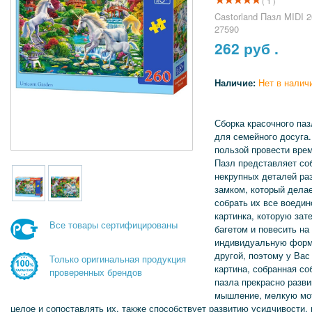
( 1 )
Castorland Пазл MIDI 
27590
262
руб .
Наличие:
Нет в налич
Сборка красочного паз
для семейного досуга.
пользой провести вре
Пазл представляет со
некрупных деталей р
замком, который делае
собрать их все воедин
картинка, которую за
Все товары сертифицированы
багетом и повесить на
индивидуальную форму
другой, поэтому у Вас
Только оригинальная продукция
картина, собранная с
проверенных брендов
пазла прекрасно разви
мышление, мелкую мот
целое и сопоставлять их, также способствует развитию усидчивости,