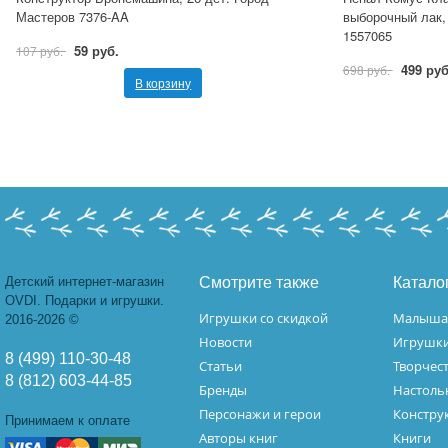
Мастеров 7376-AA
выборочный лак,
1557065
59 руб.
107 руб.
499 руб
698 руб.
В корзину
Детский интернет-магазин
Смотрите также
Катало
OVDI. Подарки и игрушки.
Игрушки со скидкой
Малыш
2016-2026 ©
Новости
Игрушк
8 (499) 110-30-48
Статьи
Творчес
8 (812) 603-44-85
Бренды
Настоль
Персонажи и герои
Констру
Принимаем к оплате
Авторы книг
Книги