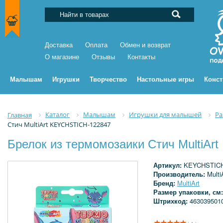
Доставка
Оплата
Обмен и возврат
О магазине
Отзывы
Контакты
Малышам
Игрушки
Творчество
Настольные игры
Конс
Каталог
Малышам
Игрушки для малышей
Ра
Главная
Стич MultiArt KEYCHSTICH-122847
Брелок из термомозаики Стич MultiA
Артикул:
KEYCHSTICH
Производитель:
Multi
Бренд:
MultiArt
Размер упаковки, см
Штрихкод:
463039501