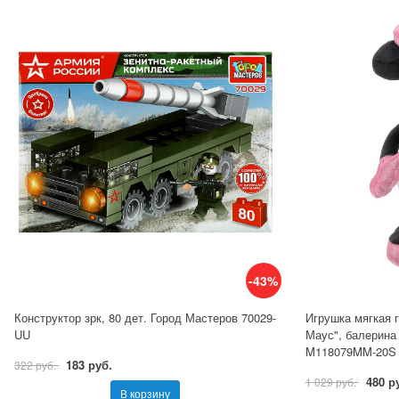
-43%
Конструктор зрк, 80 дет. Город Мастеров 70029-
Игрушка мягкая 
UU
Маус", балерина 
M118079MM-20S
183 руб.
322 руб.
480 р
1 029 руб.
В корзину