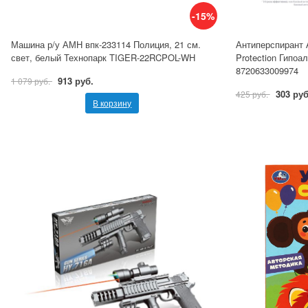
-15%
Машина р/у АМН впк-233114 Полиция, 21 см.
Антиперспирант А
свет, белый Технопарк TIGER-22RCPOL-WH
Protection Гипоа
8720633009974
913 руб.
1 079 руб.
303 руб
425 руб.
В корзину