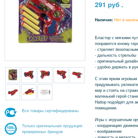
291
руб .
Наличие:
Нет в налич
Бластер с мягкими пу
понравится юному гер
- стреляет безопасны
- дальность стрельбы 
- оригинальный дизай
- удобно держать в ру
С этим ярким игровым
придумывать увлекате
мир и стоять на страж
маленький герой стан
Набор подойдёт для ак
помещении.
Все товары сертифицированы
Игры с игрушечным ор
- координацию движен
Только оригинальная продукция
- воображение
проверенных брендов
- ловкость и меткость