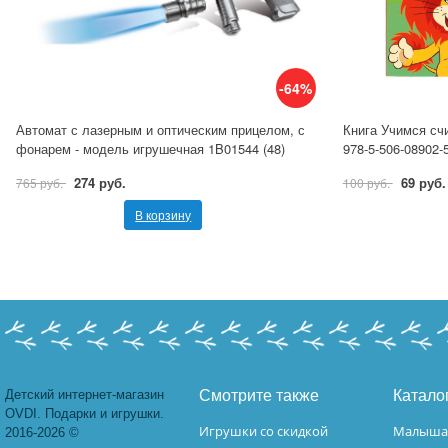
-64%
Автомат с лазерным и оптическим прицелом, с
Книга Учимся сч
фонарем - модель игрушечная 1B01544 (48)
978-5-506-08902-
274 руб.
69 руб.
765 руб.
100 руб.
В корзину
Детский интернет-магазин
Смотрите также
Катало
OVDI. Подарки и игрушки.
Игрушки со скидкой
Малыш
2016-2026 ©