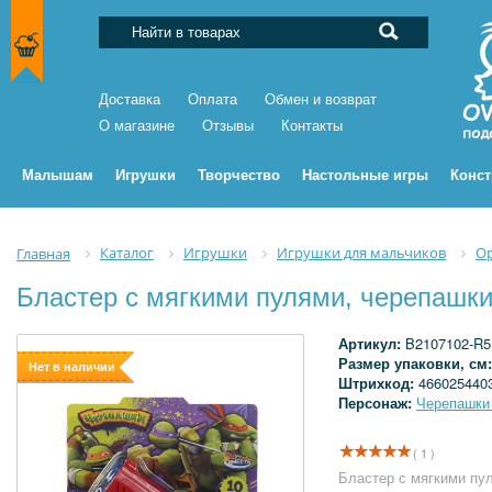
Доставка
Оплата
Обмен и возврат
О магазине
Отзывы
Контакты
Малышам
Игрушки
Творчество
Настольные игры
Конс
Каталог
Игрушки
Игрушки для мальчиков
О
Главная
Бластер с мягкими пулями, черепашк
Артикул:
B2107102-R5
Размер упаковки, см
Нет в наличии
Штрихкод:
466025440
Персонаж:
Черепашки
( 1 )
Бластер с мягкими пу