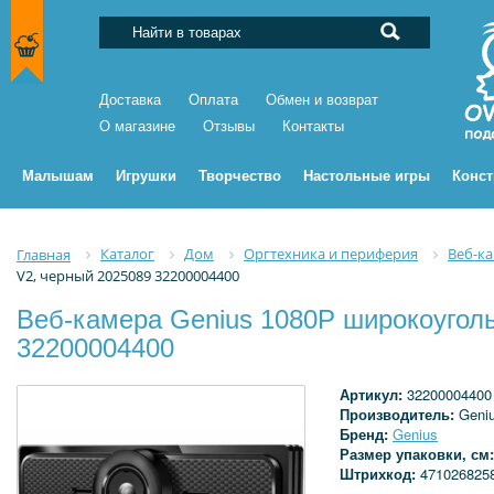
Доставка
Оплата
Обмен и возврат
О магазине
Отзывы
Контакты
Малышам
Игрушки
Творчество
Настольные игры
Конс
Каталог
Дом
Оргтехника и периферия
Веб-к
Главная
V2, черный 2025089 32200004400
Веб-камера Genius 1080P широкоугол
32200004400
Артикул:
32200004400
Производитель:
Geni
Бренд:
Genius
Размер упаковки, см
Штрихкод:
471026825