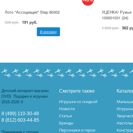
Лото "Ассоциация" Step 80302
УЦЕНКА! Ружье (
100001031 (24)
191 руб.
335 руб.
562 р
1 839 руб.
В корзину
Детский интернет-магазин
Смотрите также
Катало
OVDI. Подарки и игрушки.
Игрушки со скидкой
Малыш
2016-2026 ©
Новости
Игрушк
8 (499) 110-30-48
Статьи
Творчес
8 (812) 603-44-85
Бренды
Настоль
Персонажи и герои
Констру
Принимаем к оплате