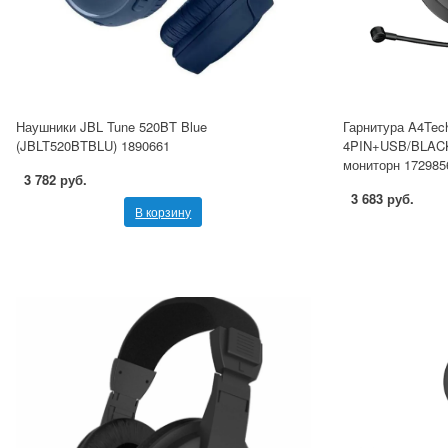
Наушники JBL Tune 520BT Blue
Гарнитура A4Tec
(JBLT520BTBLU) 1890661
4PIN+USB/BLACK
мониторн 172985
3 782 руб.
3 683 руб.
В корзину