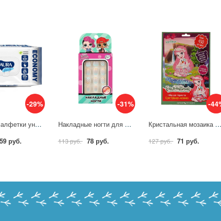
-29%
-31%
-44
Влажные салфетки универсальные Aura Family 200 штук в уп 836671
Накладные ногти для девочек "Лол" Милая леди 130810-LOL-ML
Кристальная мозаика Энчантималс, 17х23 см. MultiArt 100C
59 руб.
78 руб.
71 руб.
113 руб.
127 руб.