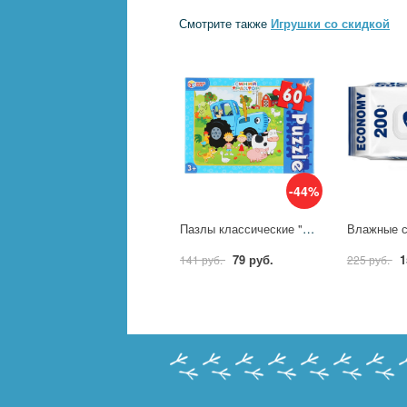
Смотрите также
Игрушки со скидкой
-44%
Пазлы классические "Синий Трактор" 60 деталей Умка 4630115523437
79 руб.
1
141 руб.
225 руб.