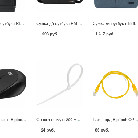
Рюкзак д/ноутбука RIVACASE 7856 black Eden-ECO 20л, 15.6 /6 2391412 4260709016238
Сумка д/ноутбука PM-012BK/BT-012BK черный BigTech 1780811
Сумка д/ноутбука 15,6 PORTCASE (PORTCASE KCB-1
.
1 998 руб.
1 417 руб.
Мышь компьют. Bigtech BM-M291B 2068679 MO-291W
Стяжка (хомут) 200 мм x 4,5 мм,Bigtech BT-CT-200-45-W,нейлон,бел,100 шт/уп 2157526
Патч-корд BigTech OPCC019 UTP CCA кат.5e/0.5м/литой/многожильн (желтый)
124 руб.
86 руб.