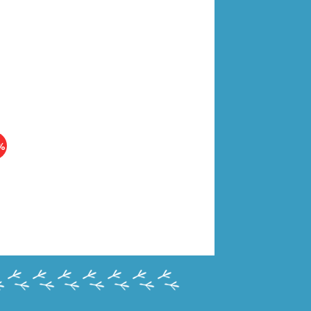
%
RYS-EN4