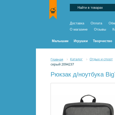
Доставка
Оплата
Обм
О магазине
Отзывы
К
Малышам
Игрушки
Творчество
Каталог
Отдых и спорт
Главная
серый 2094237
Рюкзак д/ноутбука Bi