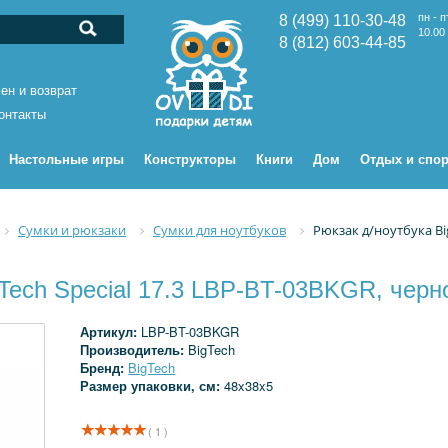
пн - п
8 (499) 110-30-48
10.00 
8 (812) 603-44-85
ен и возврат
онтакты
Настольные игры
Конструкторы
Книги
Дом
Отдых и спор
Сумки и рюкзаки
Сумки для ноутбуков
Рюкзак д/ноутбука Big
gTech Special 17.3 LBP-BT-03BKGR, чер
Артикул:
LBP-BT-03BKGR
Производитель:
BigTech
Бренд:
BigTech
Размер упаковки, см:
48x38x5
( 1 )