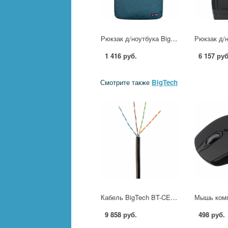
Рюкзак д/ноутбука BigTech Special 15.6 LBP-BT-01BL, синий 2094235
1 416 руб.
6 157 руб
Смотрите также
BigTech
Кабель BigTech BT-CECR-007 медь FTP 4пары, кат.5e AWG24 PE Outdoor 305м чер 2208479
9 858 руб.
498 руб.