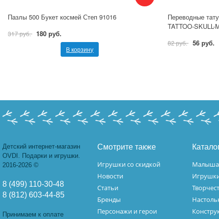
Пазлы 500 Букет космей Степ 91016
Переводные тату 
TATTOO-SKULL-M
180 руб.
317 руб.
56 руб.
82 руб.
В корзину
Детский интернет-магазин
Смотрите также
Катало
OVDI. Подарки и игрушки.
Игрушки со скидкой
Малыш
2016-2026 ©
Новости
Игрушк
8 (499) 110-30-48
Статьи
Творчес
8 (812) 603-44-85
Бренды
Настоль
Персонажи и герои
Констру
Принимаем к оплате