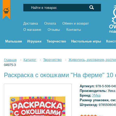
Доставка
Оплата
Обмен и возврат
О магазине
Отзывы
Контакты
Малышам
Игрушки
Творчество
Настольные игры
Конс
Каталог
Творчество
Живопись, рисование, роспи
Главная
04975-3
Раскраска с окошками "На ферме" 10 с
Артикул:
978-5-506-04
Производитель:
Умка
Бренд:
УМка
Размер упаковки, см
Штрихкод:
978550604